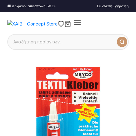
🚚 Δωρεάν αποστολή 50€+
Σύνδεση
Εγγραφή