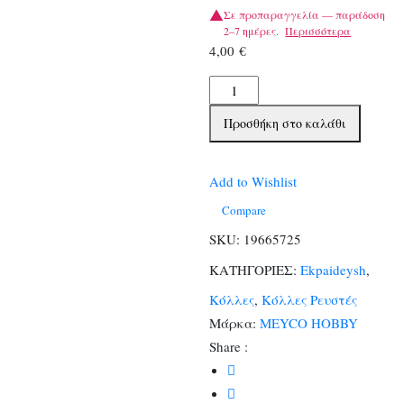
Σε προπαραγγελία — παράδοση
2–7 ημέρες.
Περισσότερα
4,00
€
ΚΟΛΛΑ
MEYCO
Προσθήκη στο καλάθι
ΓΙΑ
ΥΦΑΣΜΑ
13gr
Add to Wishlist
ποσότητα
Compare
SKU:
19665725
ΚΑΤΗΓΟΡΙΕΣ:
Ekpaideysh
,
Κόλλες
,
Κόλλες Ρευστές
Μάρκα:
MEYCO HOBBY
Share :