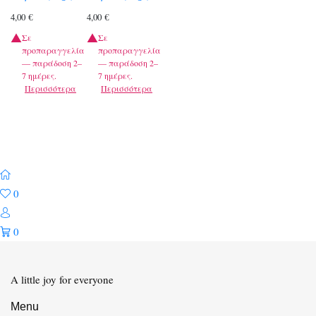
4,00
€
4,00
€
Σε
Σε
προπαραγγελία
προπαραγγελία
— παράδοση 2–
— παράδοση 2–
7 ημέρες.
7 ημέρες.
Περισσότερα
Περισσότερα
0
0
A little joy for everyone
Menu