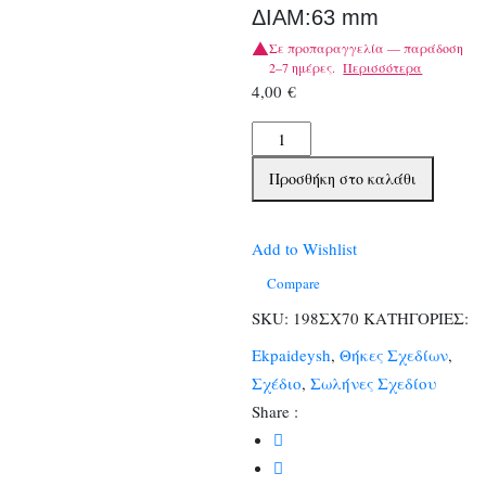
ΔΙΑΜ:63 mm
Σε προπαραγγελία — παράδοση
2–7 ημέρες.
Περισσότερα
4,00
€
ΣΩΛΗΝΕΣ
ΧΑΡΤΙΝΟΙ
Προσθήκη στο καλάθι
70cm
ΜΗΚΟΣ
ΔΙΑΜ:63
Add to Wishlist
mm
Compare
ποσότητα
SKU:
198ΣΧ70
ΚΑΤΗΓΟΡΙΕΣ:
Ekpaideysh
,
Θήκες Σχεδίων
,
Σχέδιο
,
Σωλήνες Σχεδίου
Share :