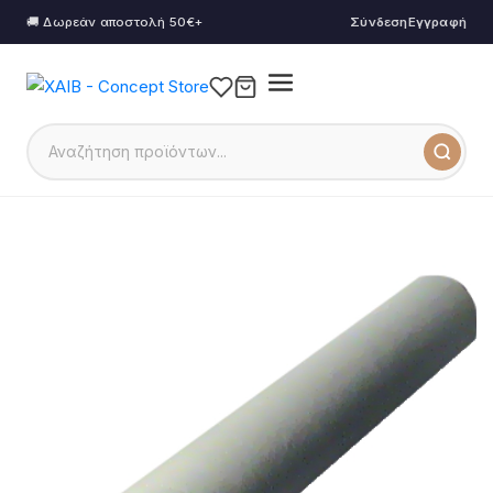
🚚 Δωρεάν αποστολή 50€+
Σύνδεση
Εγγραφή