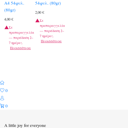
A4 54φυλ.
54φυλ. (80gr)
(80gr)
2,00
€
4,00
€
Σε
προπαραγγελία
Σε
— παράδοση 2–
προπαραγγελία
7 ημέρες.
— παράδοση 2–
Περισσότερα
7 ημέρες.
Περισσότερα
0
0
A little joy for everyone