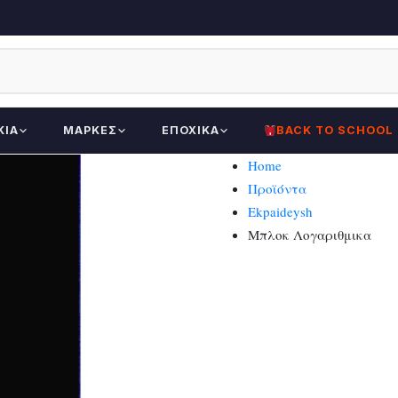
ΚΊΑ
ΜΆΡΚΕΣ
ΕΠΟΧΙΚΆ
BACK TO SCHOOL
Home
Προϊόντα
Ekpaideysh
Μπλοκ Λογαριθμικα