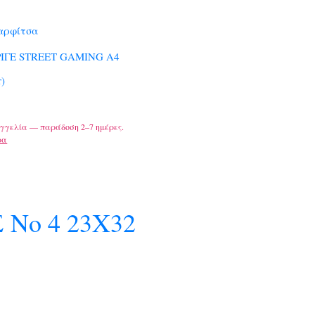
αρφίτσα
ΡΙΓΕ STREET GAMING A4
r)
γγελία — παράδοση 2–7 ημέρες.
ρα
Νο 4 23Χ32