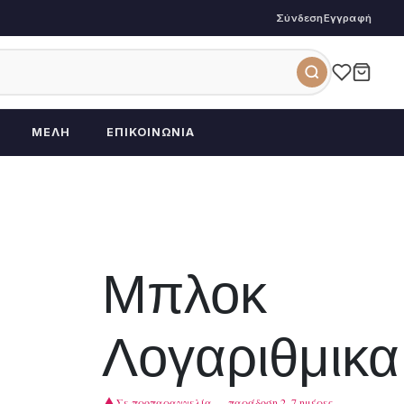
Σύνδεση
Εγγραφή
ΜΈΛΗ
ΕΠΙΚΟΙΝΩΝΊΑ
Μπλοκ
Λογαριθμικα
Σε προπαραγγελία — παράδοση 2–7 ημέρες.