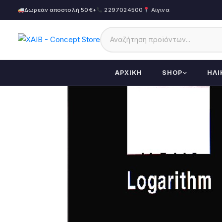
Δωρεάν αποστολή 50€+
2297024500
Αίγινα
ΑΡΧΙΚΉ
SHOP
ΗΛΙ