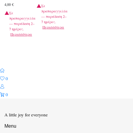
4,00
€
Σε
προπαραγγελία
Σε
— παράδοση 2–
προπαραγγελία
7 ημέρες.
— παράδοση 2–
Περισσότερα
7 ημέρες.
Περισσότερα
0
0
A little joy for everyone
Menu