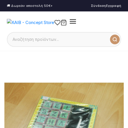
🚚 Δωρεάν αποστολή 50€+
Σύνδεση
Εγγραφή