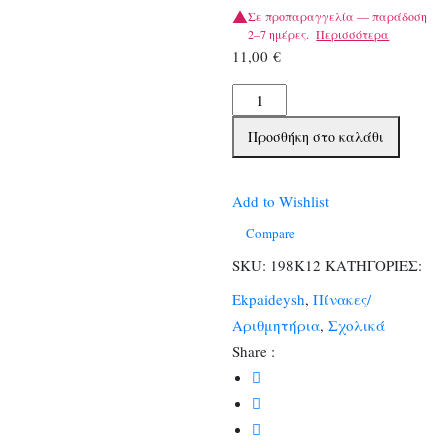
Σε προπαραγγελία — παράδοση
2–7 ημέρες.
Περισσότερα
11,00
€
ΚΥΒΟΙ
ΠΑΙΔΙΚΟΙ
Προσθήκη στο καλάθι
Νο12
ποσότητα
Add to Wishlist
Compare
SKU:
198Κ12
ΚΑΤΗΓΟΡΙΕΣ:
Ekpaideysh
,
Πίνακες/
Αριθμητήρια
,
Σχολικά
Share :