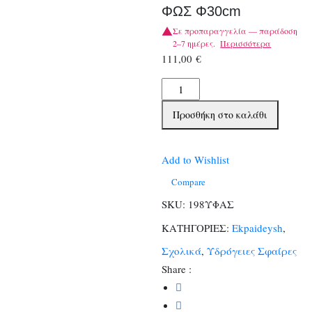
ΦΩΣ Φ30cm
Σε προπαραγγελία — παράδοση
2–7 ημέρες.
Περισσότερα
111,00
€
ΥΔΡΟΓΕΙΟΣ
ΣΦΑΙΡΑ
Προσθήκη στο καλάθι
ΑΣΤΕΡΙΣΜΟΙ
ΜΕ
ΦΩΣ
Add to Wishlist
Φ30cm
Compare
ποσότητα
SKU:
198ΥΦΑΣ
ΚΑΤΗΓΟΡΙΕΣ:
Ekpaideysh
,
Σχολικά
,
Υδρόγειες Σφαίρες
Share :