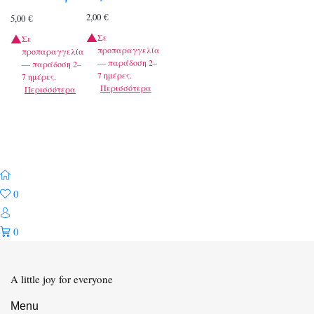
2,00
€
5,00
€
Σε
Σε
προπαραγγελία
προπαραγγελία
— παράδοση 2–
— παράδοση 2–
7 ημέρες.
7 ημέρες.
Περισσότερα
Περισσότερα
0
0
A little joy for everyone
Menu