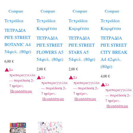
Compare
Compare
Compare
Compare
Τετράδια
Τετράδια
Τετράδια
Τετράδια
Καρφίτσα
Καρφίτσα
Καρφίτσα
ΤΕΤΡΑΔΙΑ
ΡΙΓΕ STREET
ΤΕΤΡΑΔΙΑ
ΤΕΤΡΑΔΙΑ
ΤΕΤΡΑΔΙΑ
BOTANIC A4
ΡΙΓΕ STREET
ΡΙΓΕ STREET
ΡΙΓΕ STREET
54φυλ. (80gr)
FLOWERS A5
STARS A5
CITY BREAK
54φυλ. (80gr)
54φυλ. (80gr)
A4 42φυλ.
6,00
€
(80gr)
2,00
€
2,00
€
Σε
προπαραγγελία
4,00
€
Σε
Σε
— παράδοση 2–
προπαραγγελία
προπαραγγελία
Σε
7 ημέρες.
— παράδοση 2–
— παράδοση 2–
προπαραγγελία
Περισσότερα
7 ημέρες.
7 ημέρες.
— παράδοση 2–
Περισσότερα
Περισσότερα
7 ημέρες.
Περισσότερα