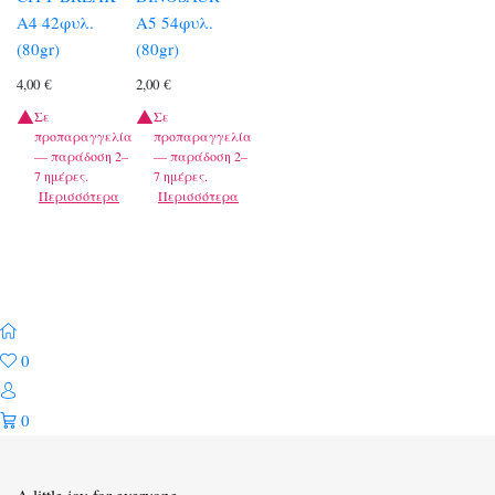
A4 42φυλ.
A5 54φυλ.
(80gr)
(80gr)
4,00
€
2,00
€
Σε
Σε
προπαραγγελία
προπαραγγελία
— παράδοση 2–
— παράδοση 2–
7 ημέρες.
7 ημέρες.
Περισσότερα
Περισσότερα
0
0
A little joy for everyone