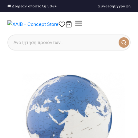
🚚 Δωρεάν αποστολή 50€+
Σύνδεση
Εγγραφή