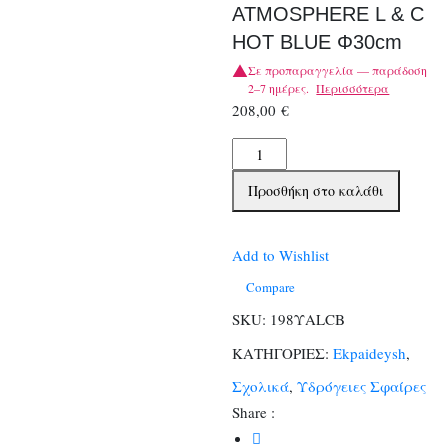
ATMOSPHERE L & C
HOT BLUE Φ30cm
Σε προπαραγγελία — παράδοση
2–7 ημέρες.
Περισσότερα
208,00
€
ΥΔΡΟΓΕΙΟΣ
ΣΦΑΙΡΑ
Προσθήκη στο καλάθι
ATMOSPHERE
L
&
Add to Wishlist
C
Compare
HOT
SKU:
198ΥALCB
BLUE
ΚΑΤΗΓΟΡΙΕΣ:
Ekpaideysh
,
Φ30cm
ποσότητα
Σχολικά
,
Υδρόγειες Σφαίρες
Share :