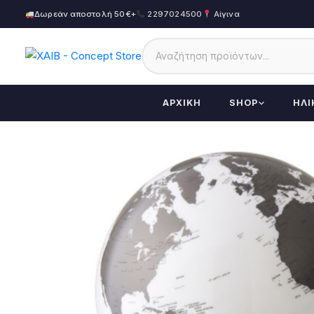
Δωρεάν αποστολή 50€+
2297024500
Αίγινα
ΑΡΧΙΚΉ
SHOP
ΗΛΙ