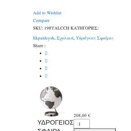
ΣΦΑΙΡΑ
ATMOSPHERE
Add to Wishlist
L
Compare
&
SKU:
198ΥALCCH
ΚΑΤΗΓΟΡΙΕΣ:
C
Ekpaideysh
,
Σχολικά
,
Υδρόγειες Σφαίρες
METAL
Share :
CHARCOA
Φ30cm
ποσότητα
208,00
€
ΥΔΡΟΓΕΙΟΣ
ΥΔΡΟΓΕΙΟΣ
ΣΦΑΙΡΑ