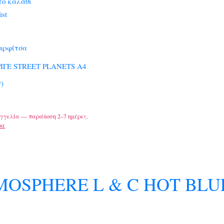
το καλάθι
ist
αρφίτσα
ΙΓΕ STREET PLANETS A4
r)
γγελία — παράδοση 2–7 ημέρες.
ρα
MOSPHERE L & C HOT BLU