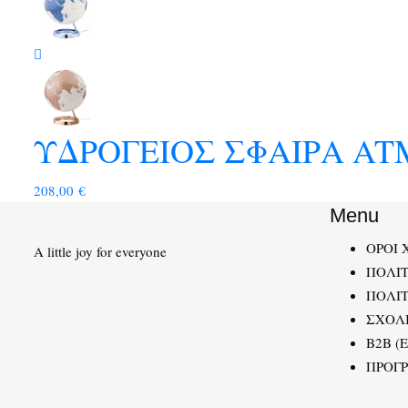
ΥΔΡΟΓΕΙΟΣ ΣΦΑΙΡΑ AT
208,00
€
Menu
ΟΡΟΙ 
A little joy for everyone
ΠΟΛΙ
ΠΟΛΙΤ
ΣΧΟΛ
B2B (
ΠΡΟΓ