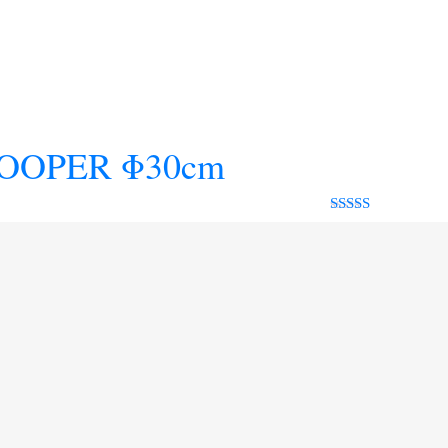
OOPER Φ30cm
Rated 0 out
of 5