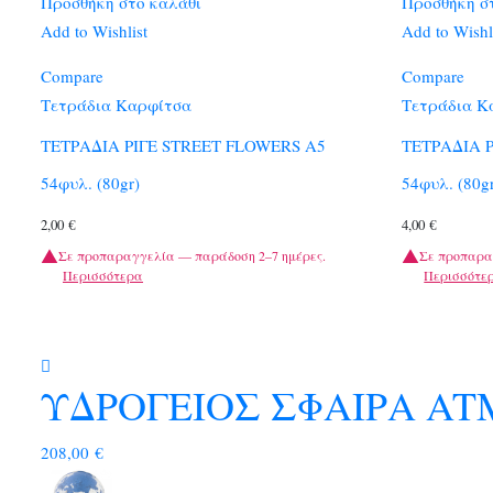
Προσθήκη στο καλάθι
Προσθήκη σ
Add to Wishlist
Add to Wishl
Compare
Compare
Τετράδια Καρφίτσα
Τετράδια Κ
ΤΕΤΡΑΔΙΑ ΡΙΓΕ STREET FLOWERS A5
ΤΕΤΡΑΔΙΑ Ρ
54φυλ. (80gr)
54φυλ. (80g
2,00
€
4,00
€
Σε προπαραγγελία — παράδοση 2–7 ημέρες.
Σε προπαρα
Περισσότερα
Περισσότε
ΥΔΡΟΓΕΙΟΣ ΣΦΑΙΡΑ AT
208,00
€