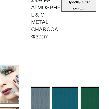
ΣΦΑΙΡΑ
Προσθήκη στο
ATMOSPHERE
ATMOSPHERE
καλάθι
L
L & C
&
METAL
C
CHARCOA
METAL
Φ30cm
CHARCOA
Φ30cm
ποσότητα