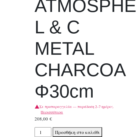
ATMOSPHE
L & C
METAL
CHARCOA
Φ30cm
Σε προπαραγγελία — παράδοση 2–7 ημέρες.
Περισσότερα
208,00
€
ΥΔΡΟΓΕΙΟΣ
Προσθήκη στο καλάθι