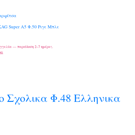
αρφίτσα
KAG Super Α5 Φ.50 Ριγε Μπλε
γγελία — παράδοση 2–7 ημέρες.
ρα
o Σχολικα Φ.48 Ελληνικα