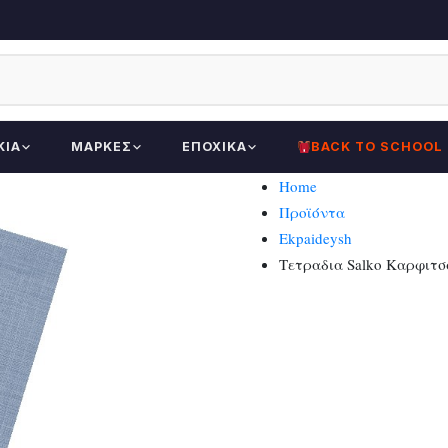
ΚΊΑ
ΜΆΡΚΕΣ
ΕΠΟΧΙΚΆ
BACK TO SCHOOL
Home
Προϊόντα
Ekpaideysh
Τετραδια Salko Καρφιτσα