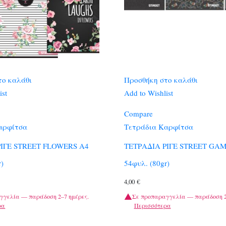
το καλάθι
Προσθήκη στο καλάθι
ist
Add to Wishlist
Compare
αρφίτσα
Τετράδια Καρφίτσα
ΡΙΓΕ STREET FLOWERS A4
ΤΕΤΡΑΔΙΑ ΡΙΓΕ STREET GAM
r)
54φυλ. (80gr)
4,00
€
γγελία — παράδοση 2–7 ημέρες.
Σε προπαραγγελία — παράδοση 2
ρα
Περισσότερα