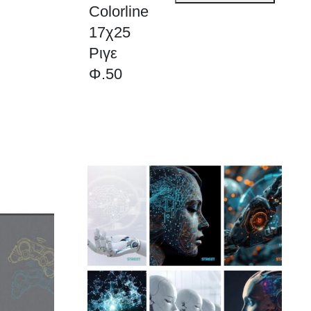
Colorline
Colorline
17χ25
17χ25
Ριγε
Ριγε
Φ.50
Φ.50
ποσότητα