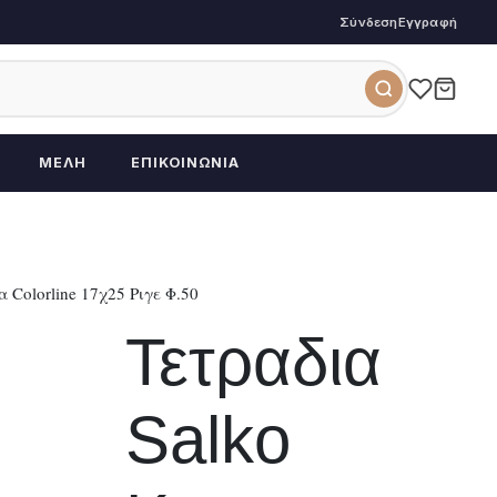
Σύνδεση
Εγγραφή
ΜΈΛΗ
ΕΠΙΚΟΙΝΩΝΊΑ
 Colorline 17χ25 Ριγε Φ.50
Τετραδια
Salko