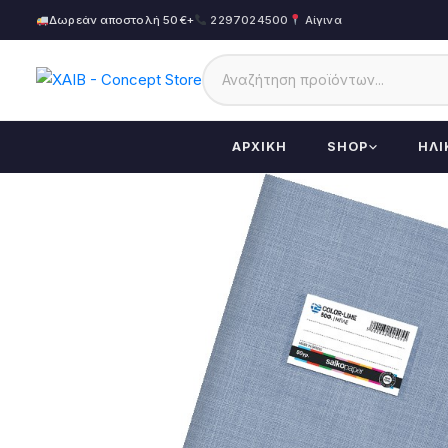
Δωρεάν αποστολή 50€+
2297024500
Αίγινα
ΑΡΧΙΚΉ
SHOP
ΗΛΙ