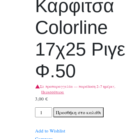
Καρφιτσα
Colorline
17χ25 Ριγε
Φ.50
Σε προπαραγγελία — παράδοση 2–7 ημέρες.
Περισσότερα
3,00
€
Τετραδια
Προσθήκη στο καλάθι
Salko
Καρφιτσα
Add to Wishlist
Colorline
Compare