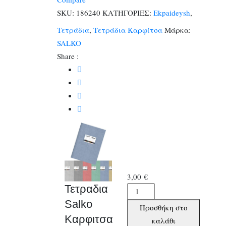
17χ25
SKU:
186240
ΚΑΤΗΓΟΡΙΕΣ:
Ekpaideysh
,
Ριγε
Τετράδια
,
Τετράδια Καρφίτσα
Μάρκα:
Φ.50
SALKO
ποσότητα
Share :
3,00
€
Τετραδια
Τετραδια
Salko
Salko
Προσθήκη στο
Καρφιτσα
Καρφιτσα
καλάθι