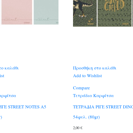
το καλάθι
Προσθήκη στο καλάθι
ist
Add to Wishlist
Compare
αρφίτσα
Τετράδια Καρφίτσα
ΙΓΕ STREET NOTES A5
ΤΕΤΡΑΔΙΑ ΡΙΓΕ STREET DIN
r)
54φυλ. (80gr)
2,00
€