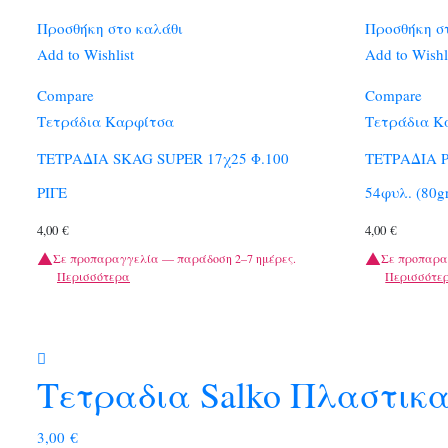
Προσθήκη στο καλάθι
Προσθήκη σ
Add to Wishlist
Add to Wishl
Compare
Compare
Τετράδια Καρφίτσα
Τετράδια Κ
ΤΕΤΡΑΔΙΑ SKAG SUPER 17χ25 Φ.100
ΤΕΤΡΑΔΙΑ Ρ
ΡΙΓΕ
54φυλ. (80g
4,00
€
4,00
€
Σε προπαραγγελία — παράδοση 2–7 ημέρες.
Σε προπαρα
Περισσότερα
Περισσότε
Τετραδια Salko Πλαστικα
3,00
€