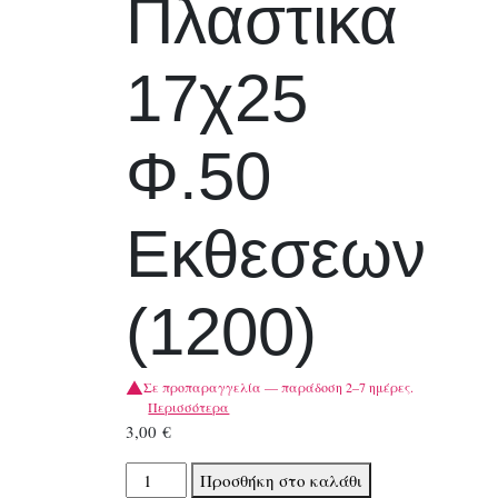
Πλαστικα
17χ25
Φ.50
Εκθεσεων
(1200)
Σε προπαραγγελία — παράδοση 2–7 ημέρες.
Περισσότερα
3,00
€
Τετραδια
Προσθήκη στο καλάθι