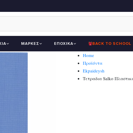
ΚΊΑ
ΜΆΡΚΕΣ
ΕΠΟΧΙΚΆ
BACK TO SCHOOL
Home
Προϊόντα
Ekpaideysh
Τετραδια Salko Πλαστικα