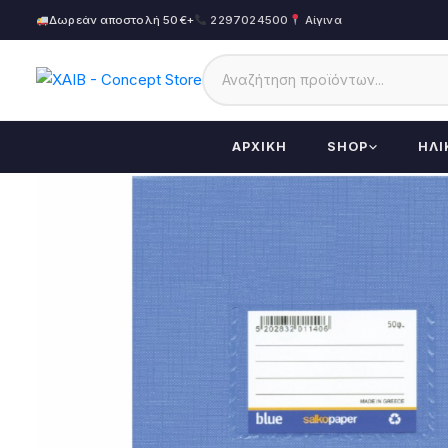
Δωρεάν αποστολή 50€+
2297024500
Αίγινα
ΑΡΧΙΚΉ
SHOP
ΗΛΙ