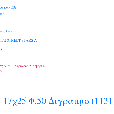
το καλάθι
ist
αρφίτσα
ΙΓΕ STREET STARS A4
r)
γγελία — παράδοση 2–7 ημέρες.
ρα
 17χ25 Φ.50 Διγραμμο (1131