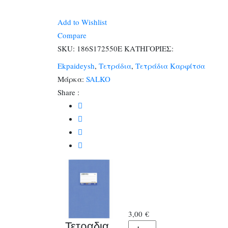
Salko
Πλαστικα
Add to Wishlist
17χ25
Compare
Φ.50
SKU:
186S172550Ε
ΚΑΤΗΓΟΡΙΕΣ:
Εκθεσεων
Ekpaideysh
,
Τετράδια
,
Τετράδια Καρφίτσα
(1200)
Μάρκα:
SALKO
ποσότητα
Share :
3,00
€
Τετραδια
Τετραδια