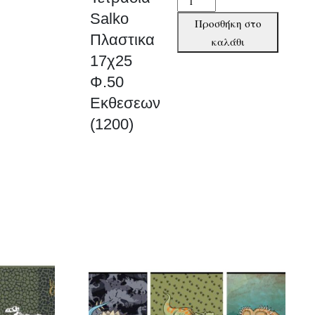
Salko
Salko
Προσθήκη στο
Πλαστικα
Πλαστικα
καλάθι
17χ25
17χ25
Φ.50
Φ.50
Εκθεσεων
Εκθεσεων
(1200)
(1200)
ποσότητα