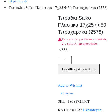
Ekpaideysh
Τετραδια Salko Πλαστικα 17χ25 Φ.50 Τετραχαρακα (2578)
Τετραδια Salko
Πλαστικα 17χ25 Φ.50
Τετραχαρακα (2578)
Σε προπαραγγελία — παράδοση
2–7 ημέρες.
Περισσότερα
3,00
€
Τετραδια
Salko
Προσθήκη στο καλάθι
Πλαστικα
17χ25
Φ.50
Add to Wishlist
Τετραχαρακα
Compare
(2578)
SKU:
186S172550Τ
ποσότητα
ΚΑΤΗΓΟΡΙΕΣ:
Ekpaideysh
,