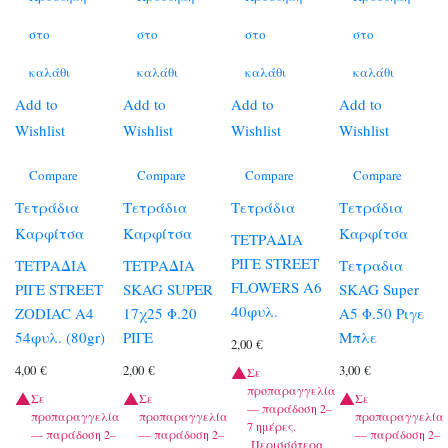
στο
στο
στο
στο
καλάθι
καλάθι
καλάθι
καλάθι
Add to
Add to
Add to
Add to
Wishlist
Wishlist
Wishlist
Wishlist
Compare
Compare
Compare
Compare
Τετράδια
Τετράδια
Τετράδια
Τετράδια
Καρφίτσα
Καρφίτσα
Καρφίτσα
ΤΕΤΡΑΔΙΑ
ΡΙΓΕ STREET
ΤΕΤΡΑΔΙΑ
ΤΕΤΡΑΔΙΑ
Τετραδια
FLOWERS Α6
ΡΙΓΕ STREET
SKAG SUPER
SKAG Super
40φυλ.
ZODIAC A4
17χ25 Φ.20
Α5 Φ.50 Ριγε
54φυλ. (80gr)
ΡΙΓΕ
Μπλε
2,00
€
4,00
€
2,00
€
3,00
€
Σε
προπαραγγελία
Σε
Σε
Σε
— παράδοση 2–
προπαραγγελία
προπαραγγελία
προπαραγγελία
7 ημέρες.
— παράδοση 2–
— παράδοση 2–
— παράδοση 2–
Περισσότερα