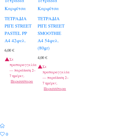
Τετράδια
Τετράδια
Καρφίτσα
Καρφίτσα
ΤΕΤΡΑΔΙΑ
ΤΕΤΡΑΔΙΑ
ΡΙΓΕ STREET
ΡΙΓΕ STREET
PASTEL PP
SMOOTHIE
A4 42φυλ.
A4 54φυλ.
(80gr)
6,00
€
4,00
€
Σε
προπαραγγελία
Σε
— παράδοση 2–
προπαραγγελία
7 ημέρες.
— παράδοση 2–
Περισσότερα
7 ημέρες.
Περισσότερα
0