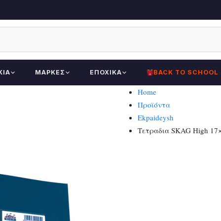
ΚΊΑ
ΜΆΡΚΕΣ
ΕΠΟΧΙΚΆ
BACK TO SCHOOL
Home
Προϊόντα
Ekpaideysh
Τετραδια SKAG High 17×