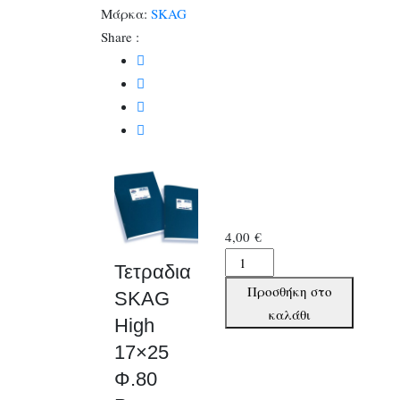
Μάρκα:
SKAG
Share :
4,00
€
Τετραδια
Τετραδια
SKAG
Προσθήκη στο
SKAG
High
καλάθι
High
17x25
17×25
Φ.80
Ριγε
Φ.80
ποσότητα