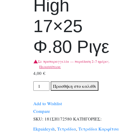
High
17×25
Φ.80 Ριγε
Σε προπαραγγελία — παράδοση 2–7 ημέρες.
Περισσότερα
4,00
€
Τετραδια
Προσθήκη στο καλάθι
SKAG
High
Add to Wishlist
17x25
Compare
Φ.80
SKU:
181ΣΗ172580
ΚΑΤΗΓΟΡΙΕΣ:
Ριγε
Ekpaideysh
,
Τετράδια
,
Τετράδια Καρφίτσα
ποσότητα