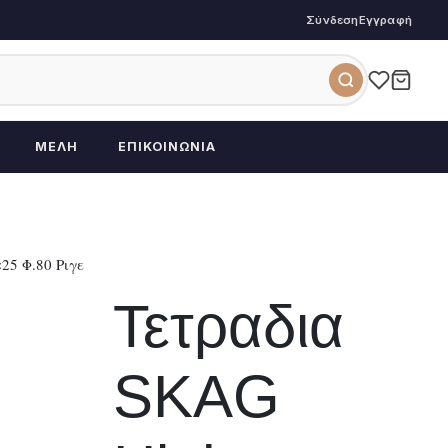
Σύνδεση
Εγγραφή
ΜΈΛΗ
ΕΠΙΚΟΙΝΩΝΊΑ
25 Φ.80 Ριγε
Τετραδια
SKAG