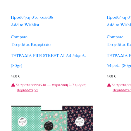
Προσθήκη στο καλάθι
Προσθήκη σ
Add to Wishlist
Add to Wishl
Compare
Compare
Τετράδια Καρφίτσα
Τετράδια Κ
ΤΕΤΡΑΔΙΑ ΡΙΓΕ STREET AI A4 54φυλ.
ΤΕΤΡΑΔΙΑ 
(80gr)
54φυλ. (80g
4,00
€
4,00
€
Σε προπαραγγελία — παράδοση 2–7 ημέρες.
Σε προπαρα
Περισσότερα
Περισσότε