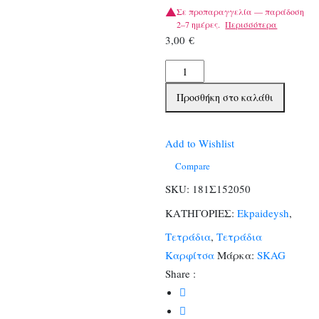
Σε προπαραγγελία — παράδοση
2–7 ημέρες.
Περισσότερα
3,00
€
Τετραδια
SKAG
Προσθήκη στο καλάθι
Super
Α5
Φ.50
Add to Wishlist
Ριγε
Compare
Μπλε
SKU:
181Σ152050
ποσότητα
ΚΑΤΗΓΟΡΙΕΣ:
Ekpaideysh
,
Τετράδια
,
Τετράδια
Καρφίτσα
Μάρκα:
SKAG
Share :