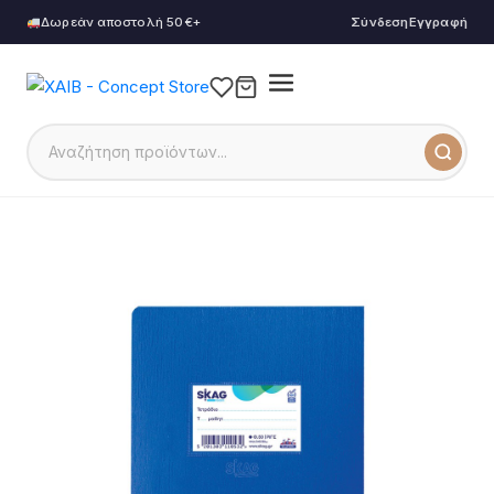
Δωρεάν αποστολή 50€+
Σύνδεση
Εγγραφή