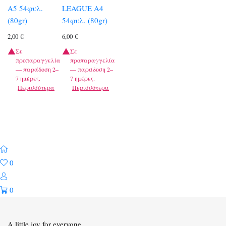
A5 54φυλ.
LEAGUE A4
(80gr)
54φυλ. (80gr)
2,00
€
6,00
€
Σε
Σε
προπαραγγελία
προπαραγγελία
— παράδοση 2–
— παράδοση 2–
7 ημέρες.
7 ημέρες.
Περισσότερα
Περισσότερα
0
0
A little joy for everyone