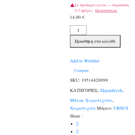
Σε προπαραγγελία — παράδοση
2–7 ημέρες.
Περισσότερα
14,00
€
Χαρτι
Leather
Προσθήκη στο καλάθι
23x33
5φ
ποσότητα
Add to Wishlist
Compare
SKU:
19514420099
ΚΑΤΗΓΟΡΙΕΣ:
Ekpaideysh
,
Μπλοκ Χειροτεχνίας
,
Χειροτεχνία
Μάρκα:
URSUS
Share :