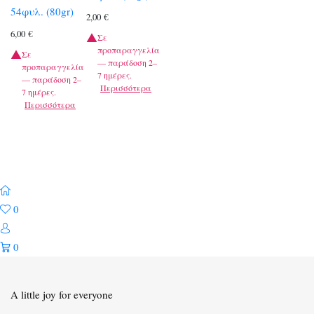
54φυλ. (80gr)
2,00
€
6,00
€
Σε
προπαραγγελία
Σε
— παράδοση 2–
προπαραγγελία
7 ημέρες.
— παράδοση 2–
Περισσότερα
7 ημέρες.
Περισσότερα
0
0
A little joy for everyone