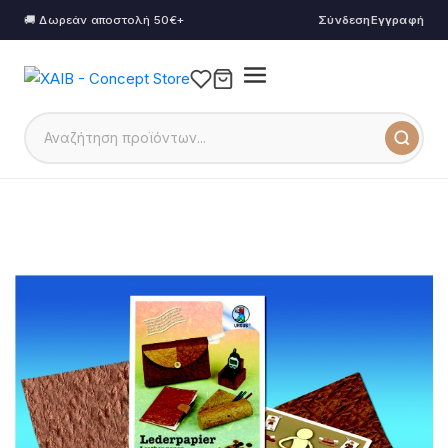
🚚 Δωρεάν αποστολή 50€+
Σύνδεση
Εγγραφή