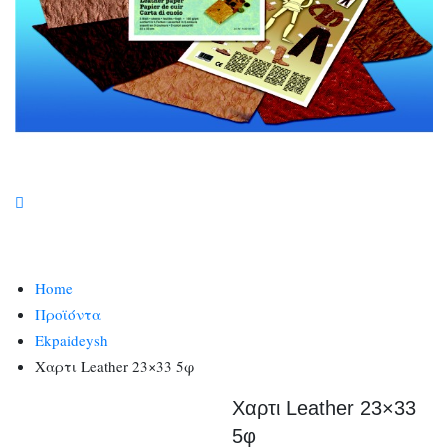
Home
Προϊόντα
Ekpaideysh
Χαρτι Leather 23×33 5φ
Χαρτι Leather 23×33
5φ