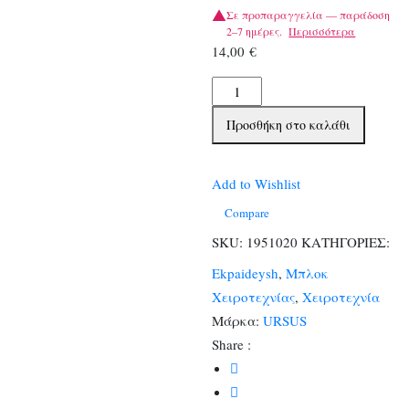
Σε προπαραγγελία — παράδοση
2–7 ημέρες.
Περισσότερα
14,00
€
Χαρτονια
Οντουλε
Προσθήκη στο καλάθι
Εμπριμε
10φ.
ποσότητα
Add to Wishlist
Compare
SKU:
1951020
ΚΑΤΗΓΟΡΙΕΣ:
Ekpaideysh
,
Μπλοκ
Χειροτεχνίας
,
Χειροτεχνία
Μάρκα:
URSUS
Share :