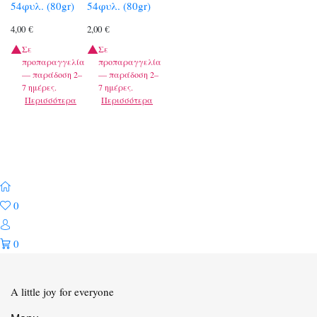
54φυλ. (80gr)
54φυλ. (80gr)
4,00
€
2,00
€
Σε
Σε
προπαραγγελία
προπαραγγελία
— παράδοση 2–
— παράδοση 2–
7 ημέρες.
7 ημέρες.
Περισσότερα
Περισσότερα
0
0
A little joy for everyone