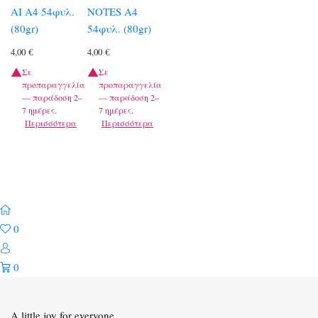
AI A4 54φυλ.
NOTES A4
(80gr)
54φυλ. (80gr)
4,00
€
4,00
€
Σε
Σε
προπαραγγελία
προπαραγγελία
— παράδοση 2–
— παράδοση 2–
7 ημέρες.
7 ημέρες.
Περισσότερα
Περισσότερα
0
0
A little joy for everyone