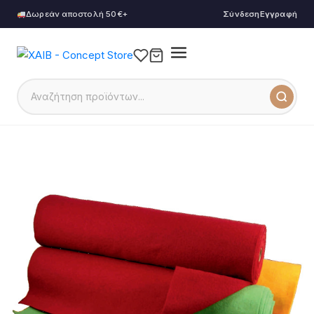
Δωρεάν αποστολή 50€+
Σύνδεση
Εγγραφή