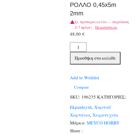
ΡΟΛΛΟ 0,45x5m
2mm
Σε προπαραγγελία — παράδοση
2–7 ημέρες.
Περισσότερα
48,00
€
ΤΣΟΧΑ
MEYCO
Προσθήκη στο καλάθι
ΜΟΝΟΧΡΩΜΗ
ΡΟΛΛΟ
0,45x5m
Add to Wishlist
2mm
Compare
ποσότητα
SKU:
196235
ΚΑΤΗΓΟΡΙΕΣ:
Ekpaideysh
,
Χαρτιά/
Χαρτόνια
,
Χειροτεχνία
Μάρκα:
MEYCO HOBBY
Share :