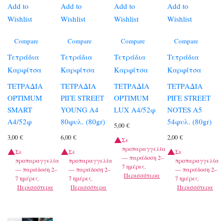
Add to
Add to
Add to
Add to
Wishlist
Wishlist
Wishlist
Wishlist
Compare
Compare
Compare
Compare
Τετράδια
Τετράδια
Τετράδια
Τετράδια
Καρφίτσα
Καρφίτσα
Καρφίτσα
Καρφίτσα
ΤΕΤΡΑΔΙΑ
ΤΕΤΡΑΔΙΑ
ΤΕΤΡΑΔΙΑ
ΤΕΤΡΑΔΙΑ
OPTIMUM
ΡΙΓΕ STREET
OPTIMUM
ΡΙΓΕ STREET
SMART
YOUNG A4
LUX A4/52φ
NOTES A5
A4/52φ
80φυλ. (80gr)
54φυλ. (80gr)
5,00
€
3,00
€
6,00
€
2,00
€
Σε
προπαραγγελία
Σε
Σε
Σε
— παράδοση 2–
προπαραγγελία
προπαραγγελία
προπαραγγελία
7 ημέρες.
— παράδοση 2–
— παράδοση 2–
— παράδοση 2–
Περισσότερα
7 ημέρες.
7 ημέρες.
7 ημέρες.
Περισσότερα
Περισσότερα
Περισσότερα