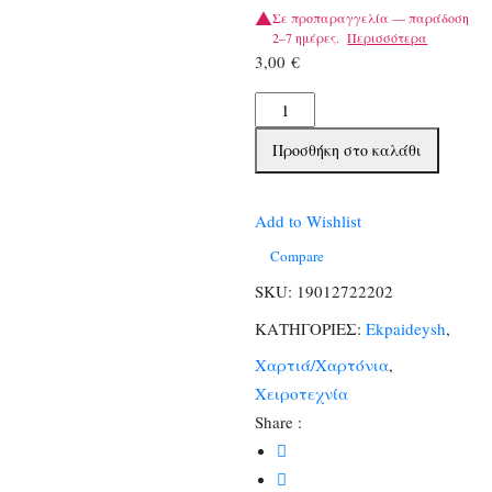
Σε προπαραγγελία — παράδοση
2–7 ημέρες.
Περισσότερα
3,00
€
Φωτοκαρτον
50χ70
Προσθήκη στο καλάθι
Πασχαλιτσες
ποσότητα
Add to Wishlist
Compare
SKU:
19012722202
ΚΑΤΗΓΟΡΙΕΣ:
Ekpaideysh
,
Χαρτιά/Χαρτόνια
,
Χειροτεχνία
Share :