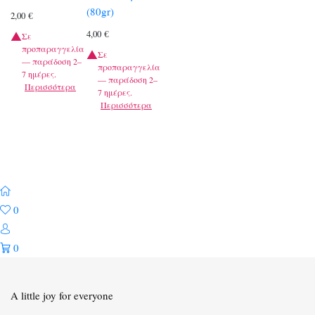
(80gr)
2,00
€
4,00
€
Σε
προπαραγγελία
Σε
— παράδοση 2–
προπαραγγελία
7 ημέρες.
— παράδοση 2–
Περισσότερα
7 ημέρες.
Περισσότερα
0
0
A little joy for everyone