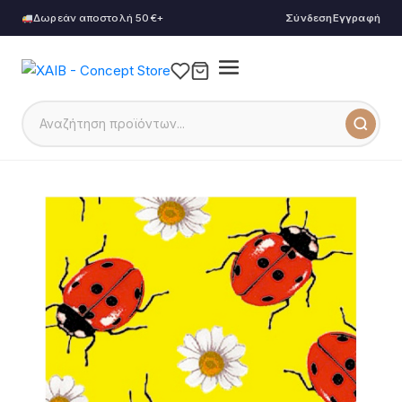
Δωρεάν αποστολή 50€+
Σύνδεση
Εγγραφή