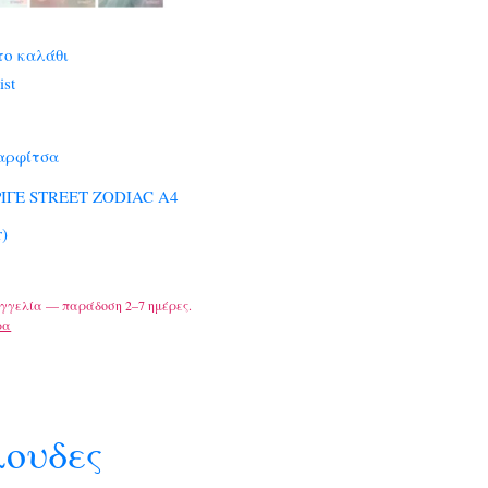
το καλάθι
ist
αρφίτσα
ΙΓΕ STREET ZODIAC A4
r)
γγελία — παράδοση 2–7 ημέρες.
ρα
λουδες