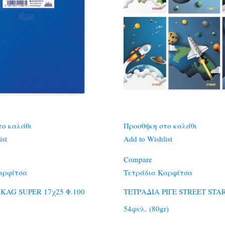
το καλάθι
Προσθήκη στο καλάθι
ist
Add to Wishlist
Compare
αρφίτσα
Τετράδια Καρφίτσα
KAG SUPER 17χ25 Φ.100
ΤΕΤΡΑΔΙΑ ΡΙΓΕ STREET STA
54φυλ. (80gr)