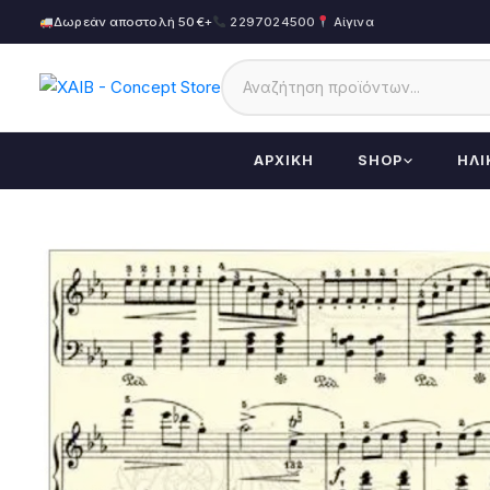
Δωρεάν αποστολή 50€+
2297024500
Αίγινα
ΑΡΧΙΚΉ
SHOP
ΗΛΙ