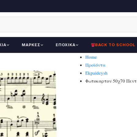
ΚΊΑ
ΜΆΡΚΕΣ
ΕΠΟΧΙΚΆ
BACK TO SCHOOL
Home
Προϊόντα
Ekpaideysh
Φωτοκαρτον 50χ70 Πεν