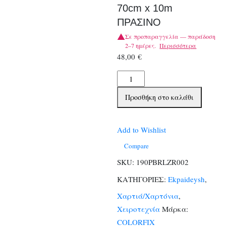
70cm x 10m
ΠΡΑΣΙΝΟ
Σε προπαραγγελία — παράδοση
2–7 ημέρες.
Περισσότερα
48,00
€
ΧΑΡΤΙ
ΒΕΛΟΥΤΕ
Προσθήκη στο καλάθι
COLORFIX
ΡΟΛΟ
70cm
Add to Wishlist
x
Compare
10m
SKU:
190ΡΒRLZR002
ΠΡΑΣΙΝΟ
ΚΑΤΗΓΟΡΙΕΣ:
Ekpaideysh
,
ποσότητα
Χαρτιά/Χαρτόνια
,
Χειροτεχνία
Μάρκα:
COLORFIX