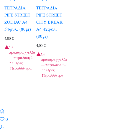
ΤΕΤΡΑΔΙΑ
ΤΕΤΡΑΔΙΑ
ΡΙΓΕ STREET
ΡΙΓΕ STREET
ZODIAC A4
CITY BREAK
54φυλ. (80gr)
A4 42φυλ.
(80gr)
4,00
€
4,00
€
Σε
προπαραγγελία
Σε
— παράδοση 2–
προπαραγγελία
7 ημέρες.
— παράδοση 2–
Περισσότερα
7 ημέρες.
Περισσότερα
0