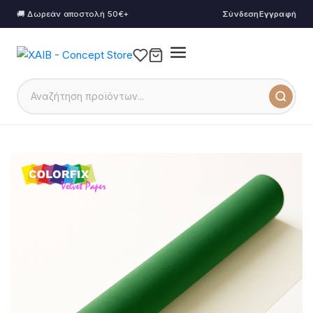
🚚 Δωρεάν αποστολή 50€+
Σύνδεση
Εγγραφή