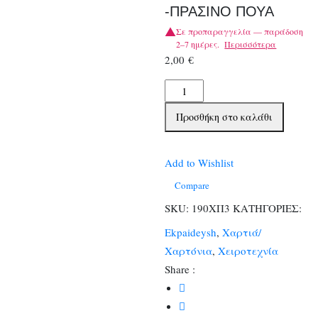
-ΠΡΑΣΙΝΟ ΠΟΥΑ
Σε προπαραγγελία — παράδοση
2–7 ημέρες.
Περισσότερα
2,00
€
ΧΑΡΤΟΝΙΑ
ΠΟΥΑ
Προσθήκη στο καλάθι
50Χ70
250
gr
Add to Wishlist
ΛΕΥΚΟ
Compare
-ΠΡΑΣΙΝΟ
SKU:
190ΧΠ3
ΚΑΤΗΓΟΡΙΕΣ:
ΠΟΥΑ
Ekpaideysh
,
Χαρτιά/
ποσότητα
Χαρτόνια
,
Χειροτεχνία
Share :