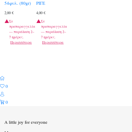
54φυλ. (80gr)
ΡΙΓΕ
2,00
€
4,00
€
Σε
Σε
προπαραγγελία
προπαραγγελία
— παράδοση 2–
— παράδοση 2–
7 ημέρες.
7 ημέρες.
Περισσότερα
Περισσότερα
0
0
A little joy for everyone