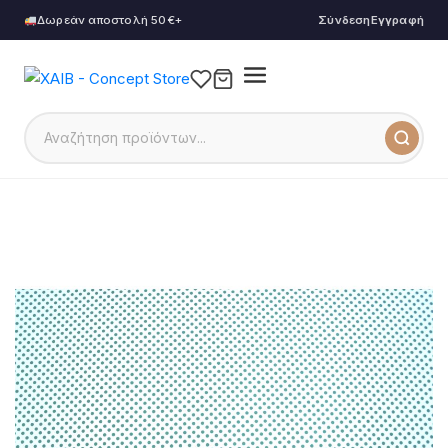
Δωρεάν αποστολή 50€+
Σύνδεση
Εγγραφή