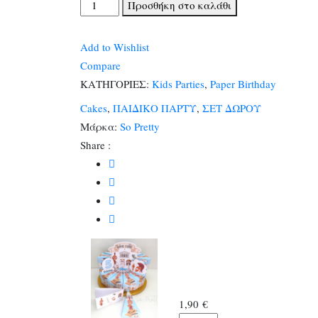
Χάρτινη
Προσθήκη στο καλάθι
Τούρτα
Αρχαία
Add to Wishlist
Ελλάδα
Compare
(1
ΚΑΤΗΓΟΡΙΕΣ:
Kids Parties
,
Paper Birthday
classic
Cakes
,
ΠΑΙΔΙΚΟ ΠΑΡΤΥ
,
ΣΕΤ ΔΩΡΟΥ
κουτάκι)
Μάρκα:
So Pretty
ποσότητα
Share :
1,90
€