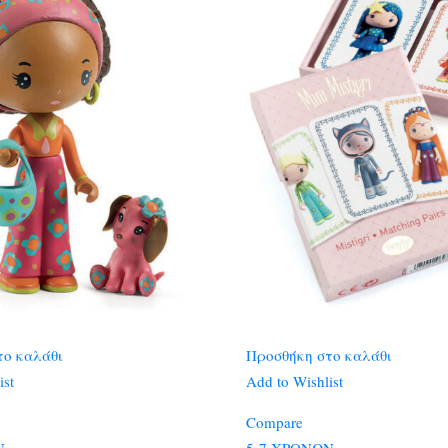
το καλάθι
Προσθήκη στο καλάθι
ist
Add to Wishlist
Compare
Ν
5-7 ΧΡΟΝΩΝ