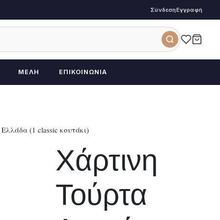
Σύνδεση
Εγγραφή
ΜΈΛΗ
ΕΠΙΚΟΙΝΩΝΊΑ
λλάδα (1 classic κουτάκι)
Χάρτινη
Τούρτα