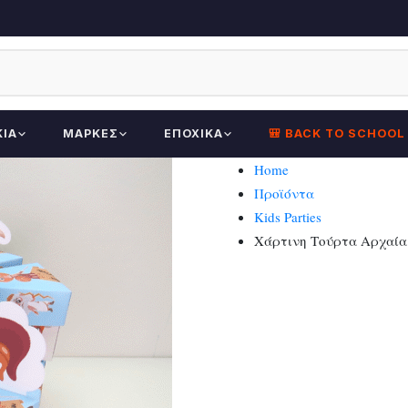
ΚΊΑ
ΜΆΡΚΕΣ
ΕΠΟΧΙΚΆ
🎒 BACK TO SCHOOL
Home
Προϊόντα
Kids Parties
Χάρτινη Τούρτα Αρχαία Ε