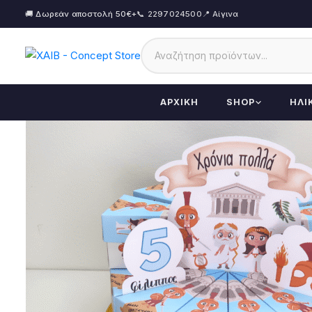
🚚 Δωρεάν αποστολή 50€+
📞 2297024500
📍 Αίγινα
ΑΡΧΙΚΉ
SHOP
ΗΛΙ