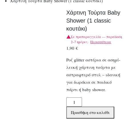
Χάρτινη Τούρτα Βaby Shower (1 classic κουτάκι)
Χάρτινη Τούρτα Βaby
Shower (1 classic
κουτάκι)
Σε προπαραγγελία — παράδοση
2–7 ημέρες.
Περισσότερα
1,90
€
Ροζ glitter αστέρια σε ασημί-
λευκή χάρτινη τούρτα με
αστραφτερό στυλ – ιδανική
για δωράκια σε παιδικό
πάρτι ή baby shower.
Χάρτινη
Τούρτα
Προσθήκη στο καλάθι
Βaby
Shower