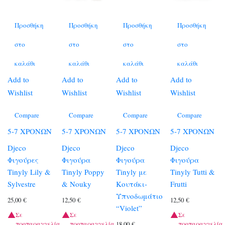
Προσθήκη
Προσθήκη
Προσθήκη
Προσθήκη
στο
στο
στο
στο
καλάθι
καλάθι
καλάθι
καλάθι
Add to
Add to
Add to
Add to
Wishlist
Wishlist
Wishlist
Wishlist
Compare
Compare
Compare
Compare
5-7 ΧΡΟΝΩΝ
5-7 ΧΡΟΝΩΝ
5-7 ΧΡΟΝΩΝ
5-7 ΧΡΟΝΩΝ
Djeco
Djeco
Djeco
Djeco
Φιγούρες
Φιγούρα
Φιγούρα
Φιγούρα
Tinyly Lily &
Tinyly Poppy
Tinyly με
Tinyly Tutti &
Sylvestre
& Nouky
Κουτάκι-
Frutti
Υπνοδωμάτιο
25,00
€
12,50
€
12,50
€
“Violet”
Σε
Σε
Σε
προπαραγγελία
προπαραγγελία
προπαραγγελία
18,00
€