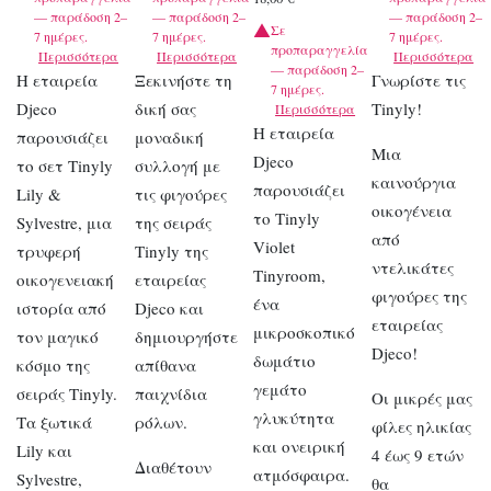
— παράδοση 2–
— παράδοση 2–
— παράδοση 2–
Σε
7 ημέρες.
7 ημέρες.
7 ημέρες.
προπαραγγελία
Περισσότερα
Περισσότερα
Περισσότερα
— παράδοση 2–
Η εταιρεία
Ξεκινήστε τη
Γνωρίστε τις
7 ημέρες.
Djeco
δική σας
Tinyly!
Περισσότερα
Η εταιρεία
παρουσιάζει
μοναδική
Μια
Djeco
το σετ Tinyly
συλλογή με
καινούργια
παρουσιάζει
Lily &
τις φιγούρες
οικογένεια
το Tinyly
Sylvestre, μια
της σειράς
από
Violet
τρυφερή
Tinyly της
ντελικάτες
Tinyroom,
οικογενειακή
εταιρείας
φιγούρες της
ένα
ιστορία από
Djeco και
εταιρείας
μικροσκοπικό
τον μαγικό
δημιουργήστε
Djeco!
δωμάτιο
κόσμο της
απίθανα
γεμάτο
σειράς Tinyly.
παιχνίδια
Οι μικρές μας
γλυκύτητα
Τα ξωτικά
ρόλων.
φίλες ηλικίας
και ονειρική
Lily και
4 έως 9 ετών
Διαθέτουν
ατμόσφαιρα.
Sylvestre,
θα