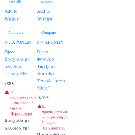
καλάθι
καλάθι
Add to
Add to
Wishlist
Wishlist
Compare
Compare
5-7 ΧΡΟΝΩΝ
5-7 ΧΡΟΝΩΝ
Djeco
Djeco
Βραχιόλι με
Φιγούρα
αλυσίδα
Tinyly με
“Tinyly Elfe”
Κουτάκι-
Υπνοδωμάτιο
7,00
€
“Blue”
Σε
προπαραγγελία
18,00
€
— παράδοση 2–
Σε
7 ημέρες.
προπαραγγελία
Περισσότερα
— παράδοση 2–
Βραχιόλι με
7 ημέρες.
αλυσίδα της
Περισσότερα
Παραμυθένιες