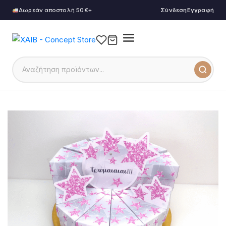
Δωρεάν αποστολή 50€+
Σύνδεση
Εγγραφή