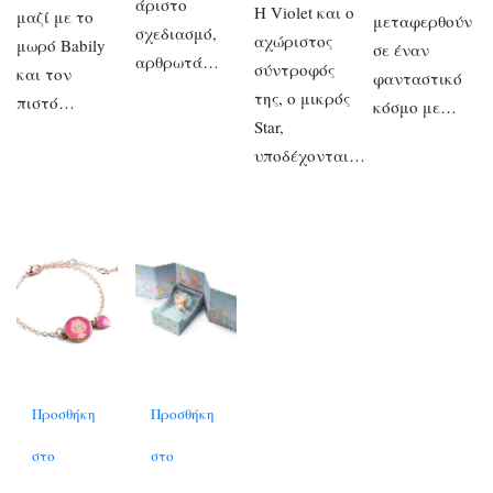
άριστο
Η Violet και ο
μαζί με το
μεταφερθούν
σχεδιασμό,
αχώριστος
μωρό Babily
σε έναν
αρθρωτά…
σύντροφός
και τον
φανταστικό
της, ο μικρός
πιστό…
κόσμο με…
Star,
υποδέχονται…
Προσθήκη
Προσθήκη
στο
στο