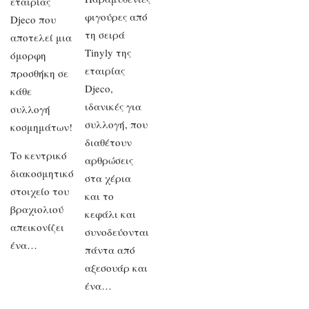
εταιρίας
φιγούρες από
Djeco που
τη σειρά
αποτελεί μια
Tinyly της
όμορφη
εταιρίας
προσθήκη σε
Djeco,
κάθε
ιδανικές για
συλλογή
συλλογή, που
κοσμημάτων!
διαθέτουν
Το κεντρικό
αρθρώσεις
διακοσμητικό
στα χέρια
στοιχείο του
και το
βραχιολιού
κεφάλι και
απεικονίζει
συνοδεύονται
ένα…
πάντα από
αξεσουάρ και
ένα…