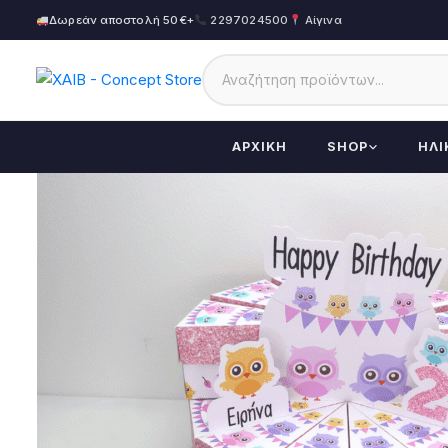
Δωρεάν αποστολή 50€+
2297024500
Αίγινα
ΑΡΧΙΚΉ
SHOP
ΗΛΙ