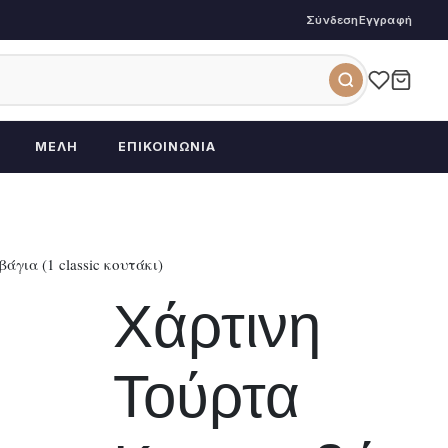
Σύνδεση
Εγγραφή
ΜΈΛΗ
ΕΠΙΚΟΙΝΩΝΊΑ
για (1 classic κουτάκι)
Χάρτινη
Τούρτα