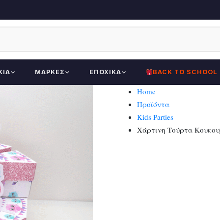
ΚΊΑ
ΜΆΡΚΕΣ
ΕΠΟΧΙΚΆ
BACK TO SCHOOL
Home
Προϊόντα
Kids Parties
Χάρτινη Τούρτα Κουκουβά