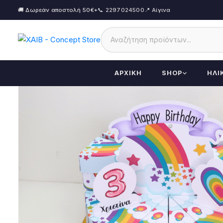
🚚 Δωρεάν αποστολή 50€+
📞 2297024500
📍 Αίγινα
ΑΡΧΙΚΉ
SHOP
ΗΛΙ