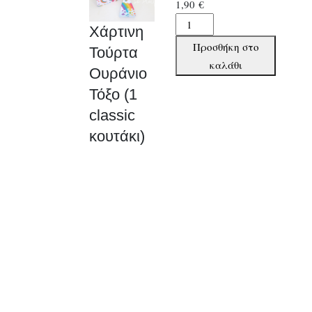
1,90
€
Χάρτινη
Χάρτινη
Τούρτα
Προσθήκη στο
Τούρτα
Ουράνιο
καλάθι
Ουράνιο
Τόξο
Τόξο (1
(1
classic
classic
κουτάκι)
κουτάκι)
ποσότητα