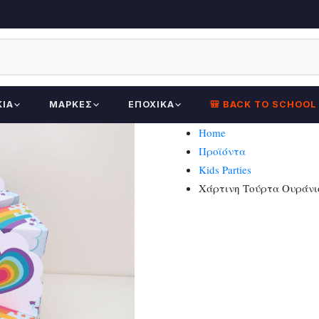
ΚΊΑ
ΜΆΡΚΕΣ
ΕΠΟΧΙΚΆ
🎒 BACK TO SCHOOL
Home
Προϊόντα
Kids Parties
Χάρτινη Τούρτα Ουράνιο 