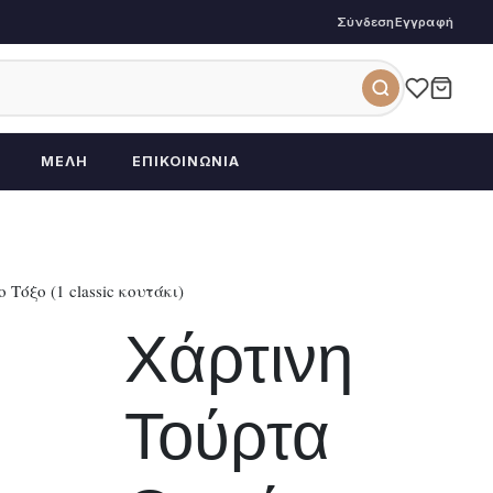
Σύνδεση
Εγγραφή
ΜΈΛΗ
ΕΠΙΚΟΙΝΩΝΊΑ
Τόξο (1 classic κουτάκι)
Χάρτινη
Τούρτα