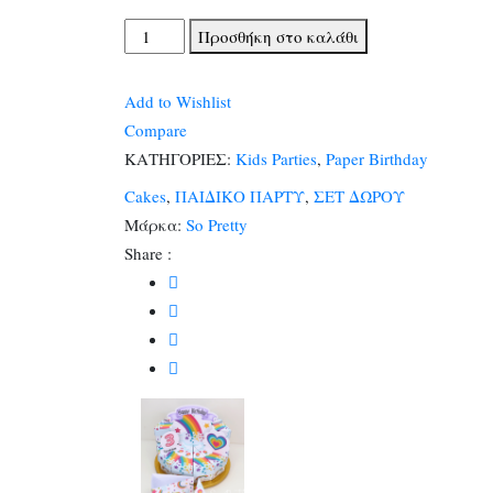
Χάρτινη
Προσθήκη στο καλάθι
Τούρτα
Ουράνιο
Add to Wishlist
Τόξο
Compare
(1
ΚΑΤΗΓΟΡΙΕΣ:
Kids Parties
,
Paper Birthday
classic
Cakes
,
ΠΑΙΔΙΚΟ ΠΑΡΤΥ
,
ΣΕΤ ΔΩΡΟΥ
κουτάκι)
Μάρκα:
So Pretty
ποσότητα
Share :