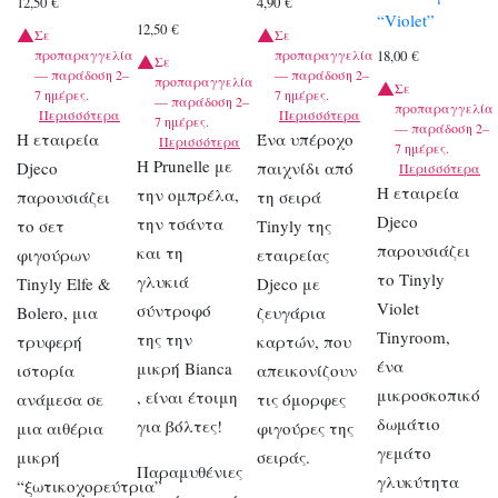
12,50
€
4,90
€
“Violet”
12,50
€
Σε
Σε
προπαραγγελία
προπαραγγελία
18,00
€
Σε
— παράδοση 2–
— παράδοση 2–
προπαραγγελία
Σε
7 ημέρες.
7 ημέρες.
— παράδοση 2–
προπαραγγελία
Περισσότερα
Περισσότερα
7 ημέρες.
— παράδοση 2–
Η εταιρεία
Ένα υπέροχο
Περισσότερα
7 ημέρες.
Η Prunelle με
Djeco
παιχνίδι από
Περισσότερα
Η εταιρεία
την ομπρέλα,
παρουσιάζει
τη σειρά
Djeco
την τσάντα
το σετ
Tinyly της
παρουσιάζει
και τη
φιγούρων
εταιρείας
το Tinyly
γλυκιά
Tinyly Elfe &
Djeco με
Violet
σύντροφό
Bolero, μια
ζευγάρια
Tinyroom,
της την
τρυφερή
καρτών, που
ένα
μικρή Bianca
ιστορία
απεικονίζουν
μικροσκοπικό
, είναι έτοιμη
ανάμεσα σε
τις όμορφες
δωμάτιο
για βόλτες!
μια αιθέρια
φιγούρες της
γεμάτο
μικρή
σειράς.
Παραμυθένιες
γλυκύτητα
“ξωτικοχορεύτρια”