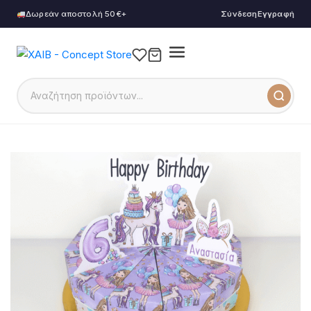
Δωρεάν αποστολή 50€+
Σύνδεση
Εγγραφή