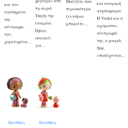
φιγούρες από
Μαζέψτε όσα
και ονειρική
και τον
τη σειρά
περισσότερα
ατμόσφαιρα.
αγαπημένο
Tinyly της
ζευγάρια
Η Violet και ο
της
εταιρίας
μπορείτε…
αχώριστος
σύντροφο,
Djeco,
σύντροφός
τον
ιδανικές
της, ο μικρός
χαριτωμένο…
για…
Star,
υποδέχονται…
Προσθήκη
Προσθήκη