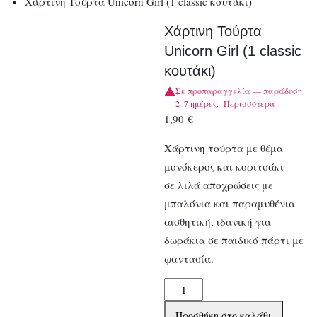
Χάρτινη Τούρτα Unicorn Girl (1 classic κουτάκι)
Χάρτινη Τούρτα
Unicorn Girl (1 classic
κουτάκι)
Σε προπαραγγελία — παράδοση
2–7 ημέρες.
Περισσότερα
1,90
€
Χάρτινη τούρτα με θέμα
μονόκερος και κοριτσάκι —
σε λιλά αποχρώσεις με
μπαλόνια και παραμυθένια
αισθητική, ιδανική για
δωράκια σε παιδικό πάρτι με
φαντασία.
Χάρτινη
Τούρτα
Προσθήκη στο καλάθι