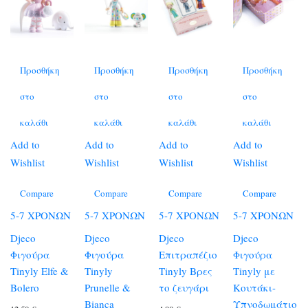
Προσθήκη
Προσθήκη
Προσθήκη
Προσθήκη
στο
στο
στο
στο
καλάθι
καλάθι
καλάθι
καλάθι
Add to
Add to
Add to
Add to
Wishlist
Wishlist
Wishlist
Wishlist
Compare
Compare
Compare
Compare
5-7 ΧΡΟΝΩΝ
5-7 ΧΡΟΝΩΝ
5-7 ΧΡΟΝΩΝ
5-7 ΧΡΟΝΩΝ
Djeco
Djeco
Djeco
Djeco
Φιγούρα
Φιγούρα
Επιτραπέζιο
Φιγούρα
Tinyly Elfe &
Tinyly
Tinyly Βρες
Tinyly με
Bolero
Prunelle &
το ζευγάρι
Κουτάκι-
Bianca
Υπνοδωμάτιο