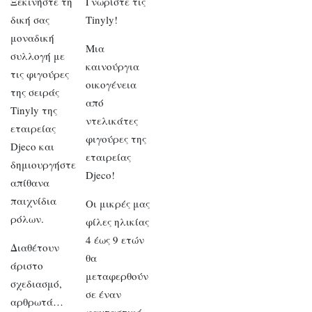
Ξεκινήστε τη
Γνωρίστε τις
δική σας
Tinyly!
μοναδική
Μια
συλλογή με
καινούργια
τις φιγούρες
οικογένεια
της σειράς
από
Tinyly της
ντελικάτες
εταιρείας
φιγούρες της
Djeco και
εταιρείας
δημιουργήστε
Djeco!
απίθανα
παιχνίδια
Οι μικρές μας
ρόλων.
φίλες ηλικίας
4 έως 9 ετών
Διαθέτουν
θα
άριστο
μεταφερθούν
σχεδιασμό,
σε έναν
αρθρωτά…