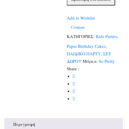
Unicorn
Girl
(1
Add to Wishlist
classic
Compare
κουτάκι)
ΚΑΤΗΓΟΡΙΕΣ:
Kids Parties
,
ποσότητα
Paper Birthday Cakes
,
ΠΑΙΔΙΚΟ ΠΑΡΤΥ
,
ΣΕΤ
ΔΩΡΟΥ
Μάρκα:
So Pretty
Share :
Περιγραφή