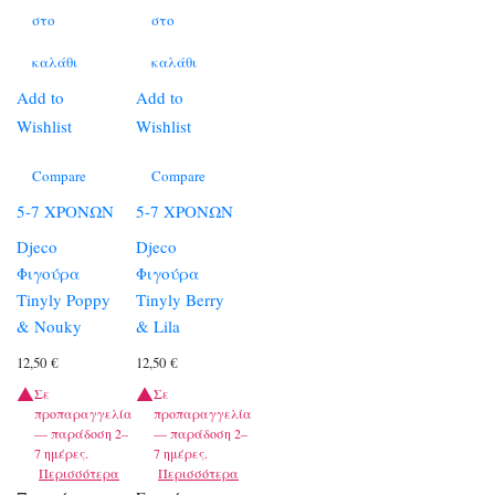
στο
στο
καλάθι
καλάθι
Add to
Add to
Wishlist
Wishlist
Compare
Compare
5-7 ΧΡΟΝΩΝ
5-7 ΧΡΟΝΩΝ
Djeco
Djeco
Φιγούρα
Φιγούρα
Tinyly Poppy
Tinyly Berry
& Nouky
& Lila
12,50
€
12,50
€
Σε
Σε
προπαραγγελία
προπαραγγελία
— παράδοση 2–
— παράδοση 2–
7 ημέρες.
7 ημέρες.
Περισσότερα
Περισσότερα