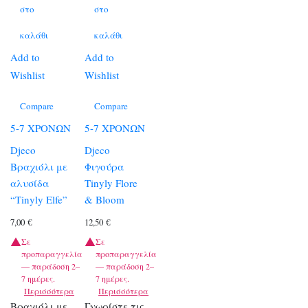
στο
στο
καλάθι
καλάθι
Add to
Add to
Wishlist
Wishlist
Compare
Compare
5-7 ΧΡΟΝΩΝ
5-7 ΧΡΟΝΩΝ
Djeco
Djeco
Βραχιόλι με
Φιγούρα
αλυσίδα
Tinyly Flore
“Tinyly Elfe”
& Bloom
7,00
€
12,50
€
Σε
Σε
προπαραγγελία
προπαραγγελία
— παράδοση 2–
— παράδοση 2–
7 ημέρες.
7 ημέρες.
Περισσότερα
Περισσότερα
Βραχιόλι με
Γνωρίστε τις