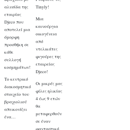
αλυσίδα της
Tinyly!
εταιρίας
Μια
Djeco που
καινούργια
αποτελεί μια
οικογένεια
όμορφη
από
προσθήκη σε
ντελικάτες
κάθε
φιγούρες της
συλλογή
εταιρείας
κοσμημάτων!
Djeco!
Το κεντρικό
Οι μικρές μας
διακοσμητικό
φίλες ηλικίας
στοιχείο του
4 έως 9 ετών
βραχιολιού
θα
απεικονίζει
μεταφερθούν
ένα…
σε έναν
φανταστικό