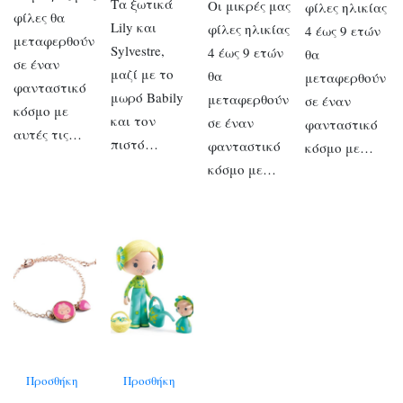
Τα ξωτικά
Οι μικρές μας
φίλες ηλικίας
φίλες θα
Lily και
φίλες ηλικίας
4 έως 9 ετών
μεταφερθούν
Sylvestre,
4 έως 9 ετών
θα
σε έναν
μαζί με το
θα
μεταφερθούν
φανταστικό
μωρό Babily
μεταφερθούν
σε έναν
κόσμο με
και τον
σε έναν
φανταστικό
αυτές τις…
πιστό…
φανταστικό
κόσμο με…
κόσμο με…
Προσθήκη
Προσθήκη