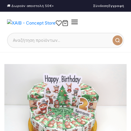
🚚 Δωρεάν αποστολή 50€+
Σύνδεση
Εγγραφή