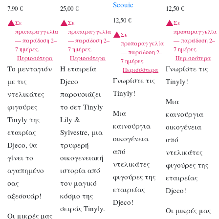
Scouic
7,90
€
25,00
€
12,50
€
12,50
€
Σε
Σε
Σε
προπαραγγελία
προπαραγγελία
προπαραγγελία
Σε
— παράδοση 2–
— παράδοση 2–
— παράδοση 2–
προπαραγγελία
7 ημέρες.
7 ημέρες.
7 ημέρες.
— παράδοση 2–
Περισσότερα
Περισσότερα
Περισσότερα
7 ημέρες.
Το μενταγιόν
Η εταιρεία
Γνωρίστε τις
Περισσότερα
Γνωρίστε τις
με τις
Djeco
Tinyly!
Tinyly!
ντελικάτες
παρουσιάζει
Μια
φιγούρες
το σετ Tinyly
Μια
καινούργια
Tinyly της
Lily &
καινούργια
οικογένεια
εταιρίας
Sylvestre, μια
οικογένεια
από
Djeco, θα
τρυφερή
από
ντελικάτες
γίνει το
οικογενειακή
ντελικάτες
φιγούρες της
αγαπημένο
ιστορία από
φιγούρες της
εταιρείας
σας
τον μαγικό
εταιρείας
Djeco!
αξεσουάρ!
κόσμο της
Djeco!
σειράς Tinyly.
Οι μικρές μας
Οι μικρές μας