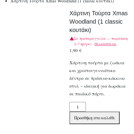
Χάρτινη Τούρτα Xmas Woodland (1 classic κουτάκι)
Χάρτινη Τούρτα Xmas
Woodland (1 classic
κουτάκι)
Σε προπαραγγελία — παράδοση
2–7 ημέρες.
Περισσότερα
1,90
€
Χάρτινη τούρτα με ζωάκια
και χριστουγεννιάτικο
δέντρο σε πράσινο-κόκκινο
στυλ – ιδανική για δωράκια
σε παιδικό πάρτι.
Χάρτινη
Τούρτα
Προσθήκη στο καλάθι
Xmas
Woodland