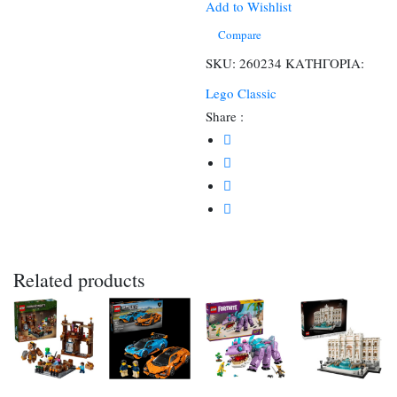
Sparkplug’s
Add to Wishlist
Camp
Compare
(77075)
SKU:
260234
ΚΑΤΗΓΟΡΙΑ:
ποσότητα
Lego Classic
Share :
Related products