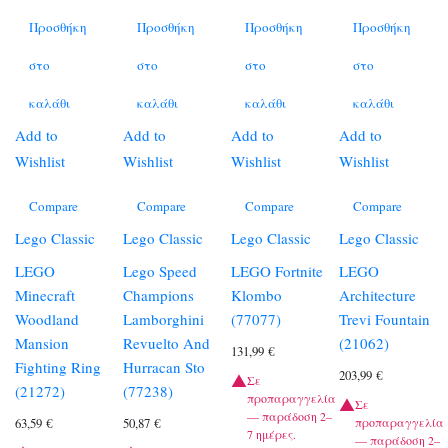
Προσθήκη
Προσθήκη
Προσθήκη
Προσθήκη
στο
στο
στο
στο
καλάθι
καλάθι
καλάθι
καλάθι
Add to
Add to
Add to
Add to
Wishlist
Wishlist
Wishlist
Wishlist
Compare
Compare
Compare
Compare
Lego Classic
Lego Classic
Lego Classic
Lego Classic
LEGO
Lego Speed
LEGO Fortnite
LEGO
Minecraft
Champions
Klombo
Architecture
Woodland
Lamborghini
(77077)
Trevi Fountain
Mansion
Revuelto And
(21062)
131,99
€
Fighting Ring
Hurracan Sto
203,99
€
Σε
(21272)
(77238)
προπαραγγελία
Σε
— παράδοση 2–
προπαραγγελία
63,59
€
50,87
€
7 ημέρες.
— παράδοση 2–