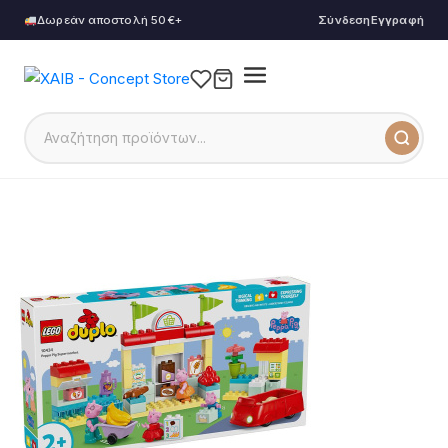
Δωρεάν αποστολή 50€+
Σύνδεση
Εγγραφή