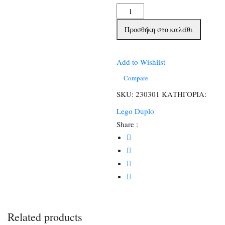
Lego
Duplo
Προσθήκη στο καλάθι
Peppa
Pig
Supermarket
Add to Wishlist
(10434)
Compare
ποσότητα
SKU:
230301
ΚΑΤΗΓΟΡΙΑ:
Lego Duplo
Share :
Related products