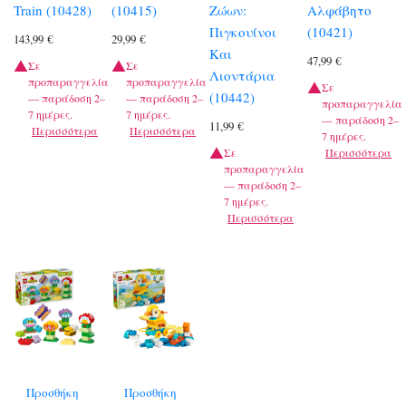
Train (10428)
(10415)
Ζώων:
Αλφάβητο
Πιγκουίνοι
(10421)
143,99
€
29,99
€
Και
47,99
€
Σε
Σε
Λιοντάρια
προπαραγγελία
προπαραγγελία
Σε
(10442)
— παράδοση 2–
— παράδοση 2–
προπαραγγελία
7 ημέρες.
7 ημέρες.
— παράδοση 2–
11,99
€
Περισσότερα
Περισσότερα
7 ημέρες.
Σε
Περισσότερα
προπαραγγελία
— παράδοση 2–
7 ημέρες.
Περισσότερα
Προσθήκη
Προσθήκη