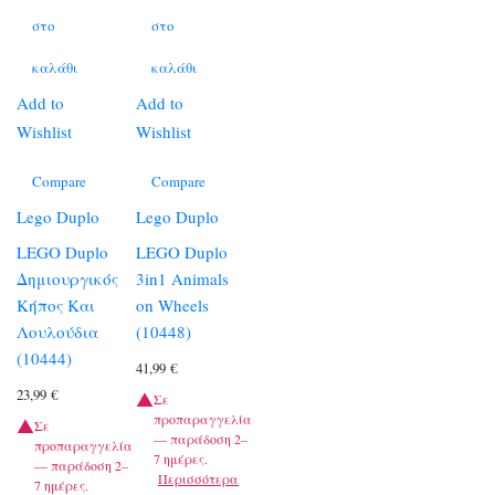
στο
στο
καλάθι
καλάθι
Add to
Add to
Wishlist
Wishlist
Compare
Compare
Lego Duplo
Lego Duplo
LEGO Duplo
LEGO Duplo
Δημιουργικός
3in1 Animals
Κήπος Και
on Wheels
Λουλούδια
(10448)
(10444)
41,99
€
23,99
€
Σε
προπαραγγελία
Σε
— παράδοση 2–
προπαραγγελία
7 ημέρες.
— παράδοση 2–
Περισσότερα
7 ημέρες.