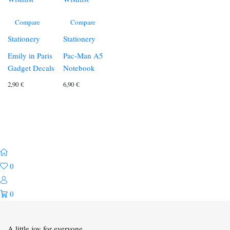
Compare
Compare
Stationery
Stationery
Emily in Paris
Pac-Man A5
Gadget Decals
Notebook
2,90
€
6,90
€
0
0
A little joy for everyone