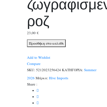
ζωγραφισμε
ροζ
23,00
€
Λαμπάδα
Προσθήκη στο καλάθι
αυγό
ζωγραφισμενο
Add to Wishlist
ροζ
Compare
ποσότητα
SKU:
5212023256424
ΚΑΤΗΓΟΡΙΑ:
Summer
2026
Μάρκα:
Hive Imports
Share :