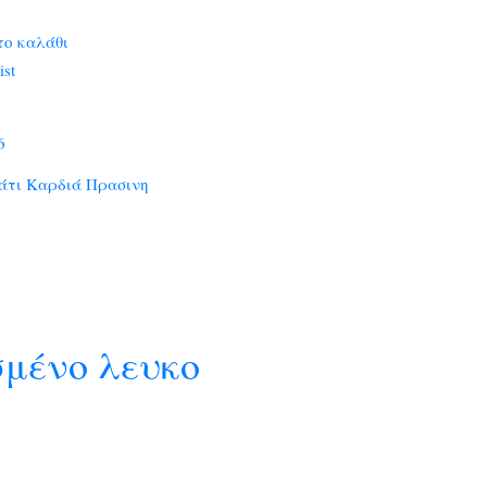
το καλάθι
ist
6
τι Καρδιά Πρασινη
μένο λευκο