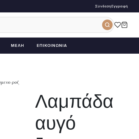
Σύνδεση
Εγγραφή
ΜΈΛΗ
ΕΠΙΚΟΙΝΩΝΊΑ
μενο ροζ
Λαμπάδα
αυγό