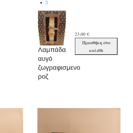
23,00
€
Λαμπάδα
Προσθήκη στο
Λαμπάδα
αυγό
καλάθι
ζωγραφισμενο
αυγό
ροζ
ζωγραφισμενο
ποσότητα
ροζ