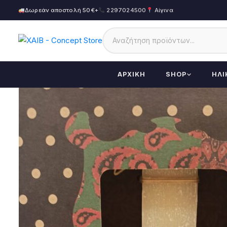
Δωρεάν αποστολή 50€+
2297024500
Αίγινα
ΑΡΧΙΚΉ
SHOP
ΗΛΙ