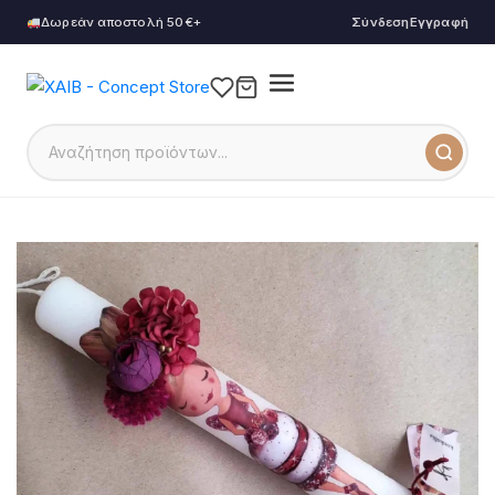
Δωρεάν αποστολή 50€+
Σύνδεση
Εγγραφή