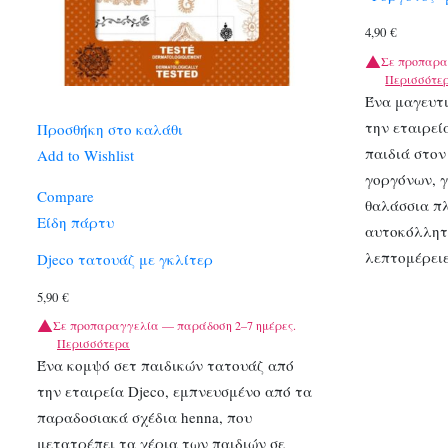
4,90
€
Σε προπαρα
Περισσότε
Ένα μαγευτ
την εταιρεί
Προσθήκη στο καλάθι
παιδιά στο
Add to Wishlist
γοργόνων, 
Compare
θαλάσσια π
Είδη πάρτυ
αυτοκόλλητ
λεπτομέρει
Djeco τατουάζ με γκλίτερ
5,90
€
Σε προπαραγγελία — παράδοση 2–7 ημέρες.
Περισσότερα
Ένα κομψό σετ παιδικών τατουάζ από
την εταιρεία Djeco, εμπνευσμένο από τα
παραδοσιακά σχέδια henna, που
μετατρέπει τα χέρια των παιδιών σε