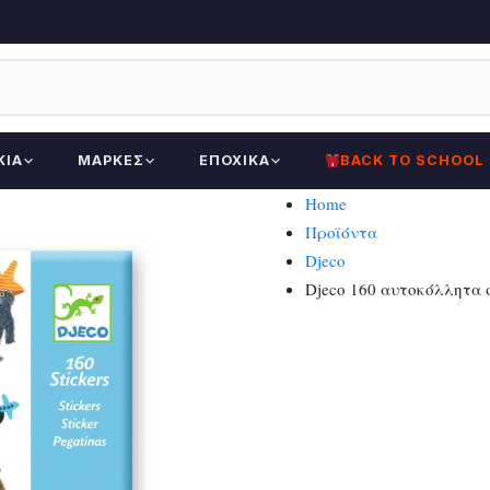
ΚΊΑ
ΜΆΡΚΕΣ
ΕΠΟΧΙΚΆ
BACK TO SCHOOL
Home
Προϊόντα
Djeco
Djeco 160 αυτοκόλλητα 