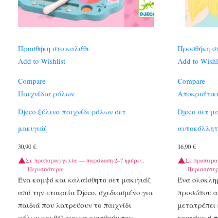
Προσθήκη στο καλάθι
Προσθήκη σ
Add to Wishlist
Add to Wishl
Compare
Compare
Παιχνίδια ρόλων
Αποκριάτικ
Djeco ξύλινο παιχνίδι ρόλων σετ
Djeco σετ μ
μακιγιάζ
αυτοκόλλη
30,90
€
16,90
€
Σε προπαραγγελία — παράδοση 2–7 ημέρες.
Σε προπαρα
Περισσότερα
Περισσότε
Ένα κομψό και καλαίσθητο σετ μακιγιάζ
Ένα ολοκλη
από την εταιρεία Djeco, σχεδιασμένο για
προσώπου απ
παιδιά που λατρεύουν το παιχνίδι
μετατρέπει 
ρόλων και θέλουν να μιμηθούν τον
γοργόνα ή 