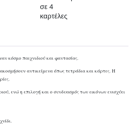
4
σε 4
καρτέλες
καρτέλες
ποσότητα
αν κόσμο παιχνιδιού και φαντασίας.
διακοσμήσουν αντικείμενα όπως τετράδια και κάρτες. Η
ρίες.
ού, ενώ η επιλογή και ο συνδυασμός των εικόνων ενισχύει
χνίδι.