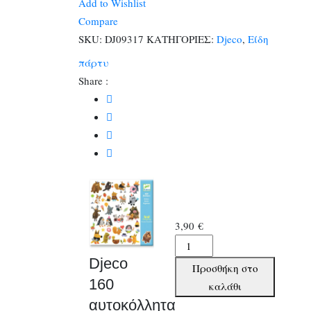
Add to Wishlist
σε
Compare
4
SKU:
DJ09317
ΚΑΤΗΓΟΡΙΕΣ:
Djeco
,
Είδη
καρτέλες
πάρτυ
ποσότητα
Share :
3,90
€
Djeco
160
Djeco
Προσθήκη στο
αυτοκόλλητα
160
καλάθι
σε
αυτοκόλλητα