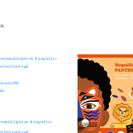
C®.
το καλάθι
ist
υτοκόλλητα σε 4 καρτέλες
μεταλλικό εφέ