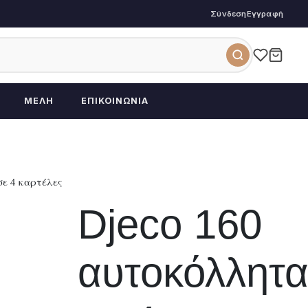
Σύνδεση
Εγγραφή
ΜΈΛΗ
ΕΠΙΚΟΙΝΩΝΊΑ
σε 4 καρτέλες
Djeco 160
αυτοκόλλητ