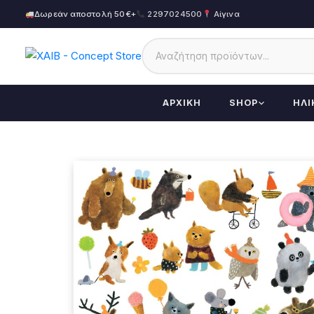
Δωρεάν αποστολή 50€+
2297024500
Αίγινα
ΑΡΧΙΚΉ
SHOP
ΗΛΙ