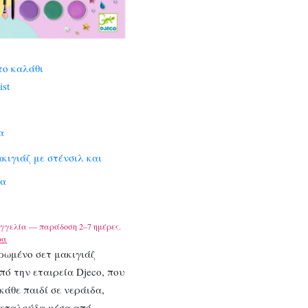
το καλάθι
ist
α
ακιγιάζ με στένσιλ και
τα
γγελία — παράδοση 2–7 ημέρες.
ρα
ρωμένο σετ μακιγιάζ
ό την εταιρεία Djeco, που
κάθε παιδί σε νεράιδα,
πεταλούδα μέσα από