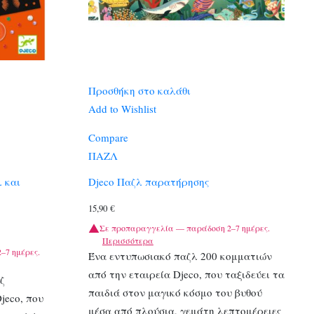
Προσθήκη στο καλάθι
Add to Wishlist
Compare
ΠΑΖΛ
λ και
Djeco Παζλ παρατήρησης
15,90
€
Σε προπαραγγελία — παράδοση 2–7 ημέρες.
Περισσότερα
–7 ημέρες.
Ένα εντυπωσιακό παζλ 200 κομματιών
από την εταιρεία Djeco, που ταξιδεύει τα
ζ
παιδιά στον μαγικό κόσμο του βυθού
jeco, που
μέσα από πλούσια, γεμάτη λεπτομέρειες