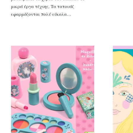
μικρά έργα τέχνης. Τα τατουάζ
εφαρμόζονται πολύ εύκολα…