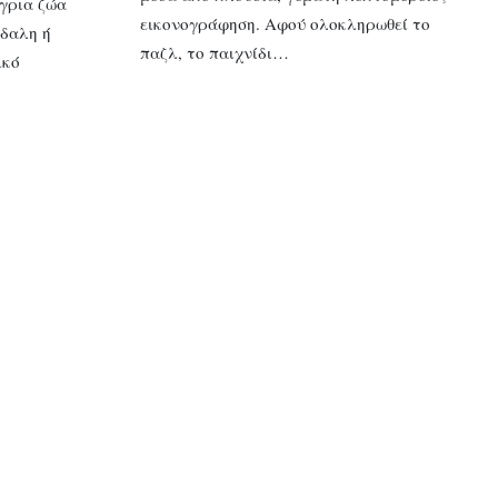
γρια ζώα
εικονογράφηση. Αφού ολοκληρωθεί το
ρδαλη ή
παζλ, το παιχνίδι…
ικό