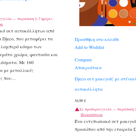
γγελία — παράδοση 2–7 ημέρες.
ρα
ικό σετ αυτοκόλλητων από
α Djeco, που μεταφέρει τα
Προσθήκη στο καλάθι
ν λαμπερό κόσμο των
Add to Wishlist
γεμάτο χρώμα, φαντασία και
Compare
λάσματα. Με 160
Αποκριάτικα
α με μεταλλικές
ες που…
Djeco σετ μακιγιάζ με στένσι
αυτοκόλλητα
16,90
€
Σε προπαραγγελία — παράδοση 2
Περισσότερα
Ένα εντυπωσιακό σετ μακιγιά
προσώπου από την εταιρεία D