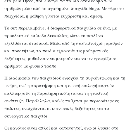
εταιρεία Djeco, που εισάγει τα παιδιά στον κόσμο των
αριθμών μέσα από το αγαπημένο παιχνίδι bingo. Με θέμα τα
παιχνίδια, η μάθηση γίνεται ευχάριστη και άμεση.
Το σετ περιλαμβάνει 4 διαφορετικά παιχνίδια σε ένα, με
προοδευτικό επίπεδο δυσκολίας, ώστε το παιδί να
εξελίσσεται σταδιακά. Μέσα από την αντιστοίχιση αριθμών
και ποσοτήτων, τα παιδιά εξασκούν τις μαθηματικές
δεξιότητες, μαθαίνουν να μετρούν και να αναγνωρίζουν
αριθμούς με φυσικό τρόπο.
Η διαδικασία του παιχνιδιού ενισχύει τη συγκέντρωση και τη
μνήμη, ενώ η παρατήρηση και η σωστή επιλογή καρτών
καλλιεργούν τη παρατηρητικότητα και τη γνωστική
ανάπτυξη. Παράλληλα, καθώς παίζεται με περισσότερους
παίκτες, ενισχύονται οι κοινωνικές δεξιότητες και το
συνεργατικό παιχνίδι.
Οι κανόνες είναι απλοί και κατανοητοί, ενώ οι λύσεις στο