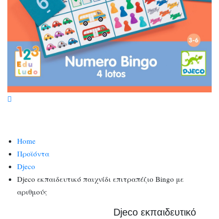
Home
Προϊόντα
Djeco
Djeco εκπαιδευτικό παιχνίδι επιτραπέζιο Bingo με
αριθμούς
Djeco εκπαιδευτικό