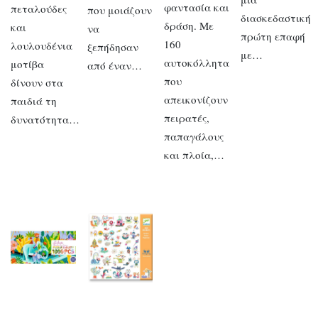
φαντασία και
πεταλούδες
που μοιάζουν
διασκεδαστική
δράση. Με
και
να
πρώτη επαφή
160
λουλουδένια
ξεπήδησαν
με…
αυτοκόλλητα
μοτίβα
από έναν…
που
δίνουν στα
απεικονίζουν
παιδιά τη
πειρατές,
δυνατότητα…
παπαγάλους
και πλοία,…