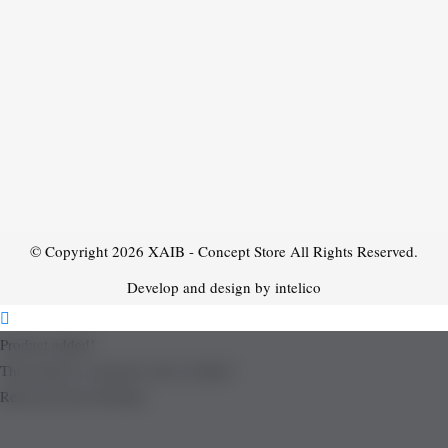
© Copyright 2026
XAIB - Concept Store
All Rights Reserved.
Develop and design by intelico
Product added!
The product is already in the wishlist!
Removed from Wishlist