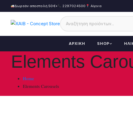
Δωρεάν αποστολή 50€+
2297024500
Αίγινα
ΑΡΧΙΚΉ
SHOP
ΗΛΙ
Elements Caro
Home
Elements Carousels