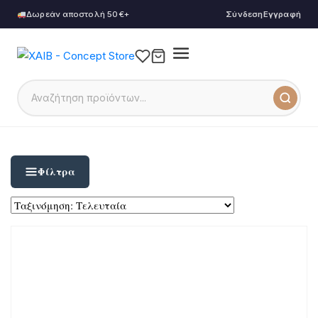
Δωρεάν αποστολή 50€+
Σύνδεση
Εγγραφή
Φίλτρα