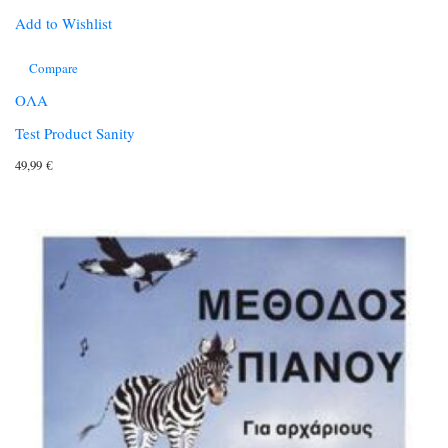
Add to Wishlist
Compare
ΟΛΑ
Test Product Sanity
49,99
€