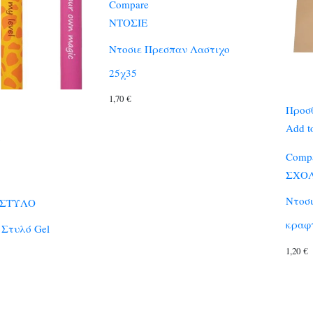
Compare
ΝΤΟΣΙΕ
Ντοσιε Πρεσπαν Λαστιχο
25χ35
1,70
€
Προσθ
Add to
Comp
ΣΧΟ
Ντοσι
 ΣΤΥΛΟ
κραφ
r Στυλό Gel
1,20
€