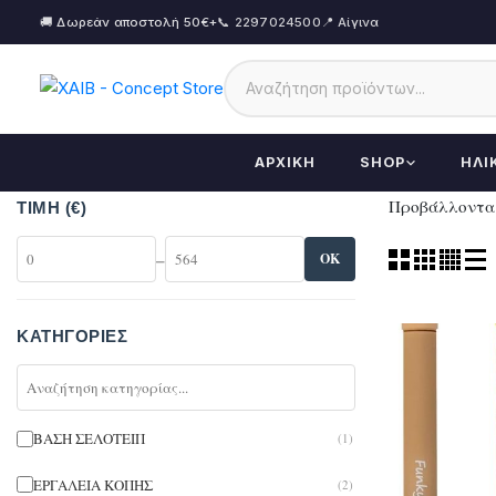
🚚 Δωρεάν αποστολή 50€+
📞 2297024500
📍 Αίγινα
ΑΡΧΙΚΉ
SHOP
ΗΛΙ
Προβάλλονται
ΤΙΜΉ (€)
–
OK
ΚΑΤΗΓΟΡΊΕΣ
ΒΑΣΗ ΣΕΛΟΤΕΙΠ
(1)
ΕΡΓΑΛΕΙΑ ΚΟΠΗΣ
(2)