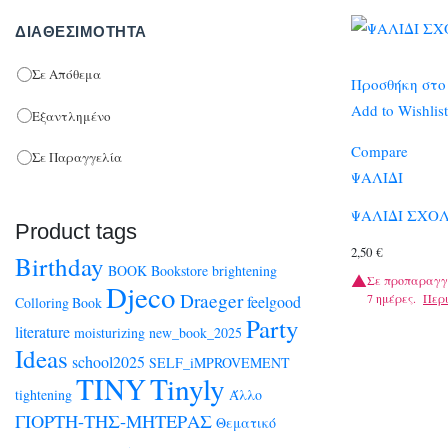
επιλεγούν
ΔΙΑΘΕΣΙΜΌΤΗΤΑ
στη
σελίδα
Σε Απόθεμα
Προσθήκη στο
του
Add to Wishlist
προϊόντος
Εξαντλημένο
Compare
Σε Παραγγελία
ΨΑΛΙΔΙ
ΨΑΛΙΔΙ ΣΧΟΛ
Product tags
2,50
€
Birthday
BOOK
Bookstore
brightening
Σε προπαραγγ
Djeco
Draeger
7 ημέρες.
Περ
feelgood
Colloring Book
Party
literature
moisturizing
new_book_2025
Ideas
school2025
SELF_iMPROVEMENT
TINY
Tinyly
tightening
Άλλο
ΓΙΟΡΤΗ-ΤΗΣ-ΜΗΤΕΡΑΣ
Θεματικό