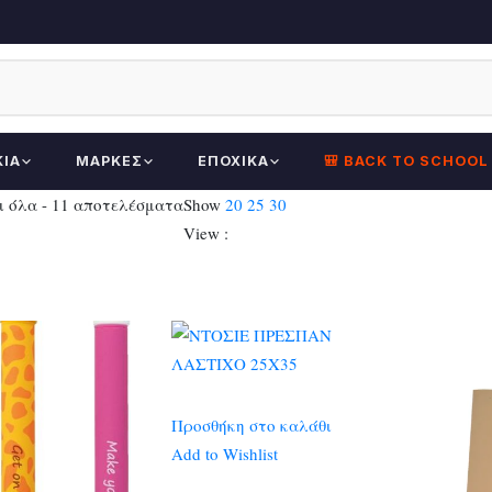
ΚΊΑ
ΜΆΡΚΕΣ
ΕΠΟΧΙΚΆ
🎒 BACK TO SCHOOL
Sorted
 όλα - 11 αποτελέσματα
Show
20
25
30
by
View :
latest
Προσθήκη στο καλάθι
Add to Wishlist