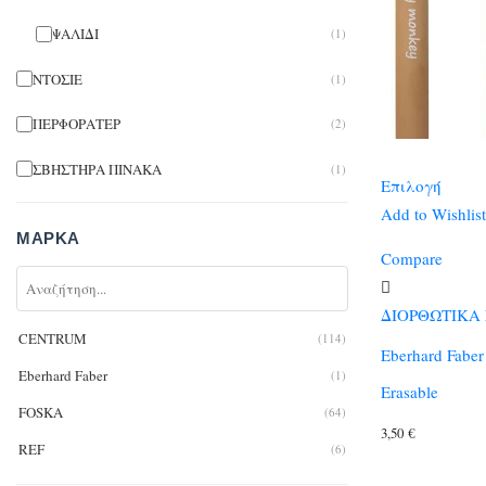
ΨΑΛΙΔΙ
(1)
ΝΤΟΣΙΕ
(1)
ΠΕΡΦΟΡΑΤΕΡ
(2)
ΣΒΗΣΤΗΡΑ ΠΙΝΑΚΑ
(1)
Επιλογή
Αυτό
Add to Wishlist
ΜΆΡΚΑ
το
Compare
προϊόν
έχει
ΔΙΟΡΘΩΤΙΚΑ
πολλαπλές
CENTRUM
(114)
παραλλαγές.
Eberhard Fabe
Eberhard Faber
(1)
Οι
Erasable
επιλογές
FOSKA
(64)
3,50
€
μπορούν
REF
(6)
να