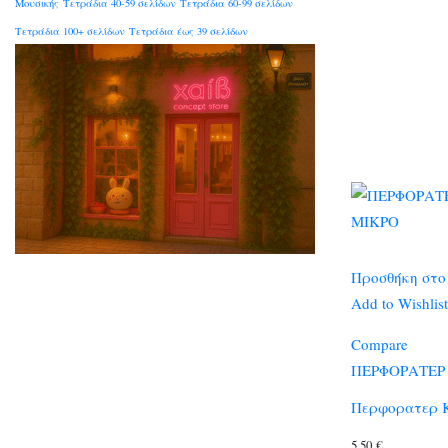
Μουσικής
Τετράδια 40-59 σελίδων
Τετράδια 60-99 σελίδων
Τετράδια 100+ σελίδων
Τετράδια έως 39 σελίδων
Προσθήκη στο
Add to Wishlist
Compare
ΠΕΡΦΟΡΑΤΕΡ
Περφορατερ K
5,50
€