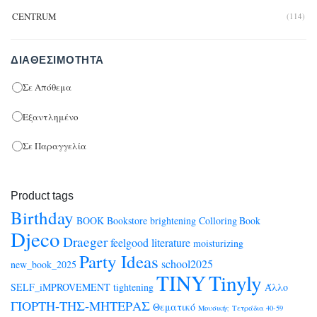
CENTRUM
(114)
ΔΙΑΘΕΣΙΜΌΤΗΤΑ
Σε Απόθεμα
Εξαντλημένο
Σε Παραγγελία
Product tags
Birthday
BOOK
Bookstore
brightening
Colloring Book
Djeco
Draeger
feelgood
literature
moisturizing
Party Ideas
school2025
new_book_2025
TINY
Tinyly
SELF_iMPROVEMENT
tightening
Άλλο
ΓΙΟΡΤΗ-ΤΗΣ-ΜΗΤΕΡΑΣ
Θεματικό
Μουσικής
Τετράδια 40-59