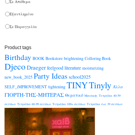
Σε Απόθεμα
Εξαντλημένο
Σε Παραγγελία
Product tags
Birthday
BOOK
Bookstore
brightening
Colloring Book
Djeco
Draeger
feelgood
literature
moisturizing
Party Ideas
school2025
new_book_2025
TINY
Tinyly
SELF_iMPROVEMENT
tightening
Άλλο
ΓΙΟΡΤΗ-ΤΗΣ-ΜΗΤΕΡΑΣ
Θεματικό
Μουσικής
Τετράδια 40-59
σελίδων
Τετράδια 60-99 σελίδων
Τετράδια 100+ σελίδων
Τετράδια έως 39 σελίδων