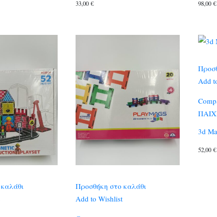
33,00
€
98,00
€
Προσθ
Add to
Comp
ΠΑΙΧ
3d Mag
52,00
€
 καλάθι
Προσθήκη στο καλάθι
Add to Wishlist