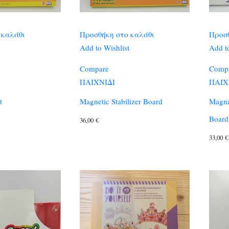
 καλάθι
Προσθήκη στο καλάθι
Προσθ
Add to Wishlist
Add to
Compare
Comp
ΠΑΙΧΝΙΔΙ
ΠΑΙΧ
t
Magnetic Stabilizer Board
Magna
Board
36,00
€
33,00
€