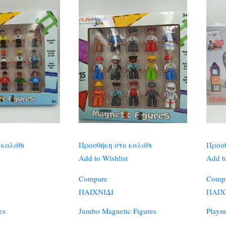
 καλάθι
Προσθήκη στο καλάθι
Προσθ
Add to Wishlist
Add to
Compare
Comp
ΠΑΙΧΝΙΔΙ
ΠΑΙΧ
es
Jumbo Magnetic Figures
Playm