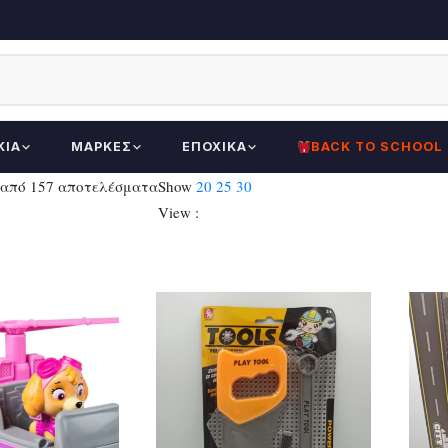
ΚΊΑ
ΜΆΡΚΕΣ
ΕΠΟΧΙΚΆ
BACK TO SCHOOL
Sorted
 από 157 αποτελέσματα
Show
20
25
30
by
View :
latest