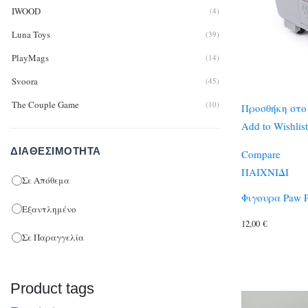
IWOOD
(4)
Luna Toys
(39)
PlayMags
(14)
Svoora
(45)
The Couple Game
(10)
Προσθήκη στο
Add to Wishlist
Tinyly
(50)
ΔΙΑΘΕΣΙΜΌΤΗΤΑ
Εκδόσεις Σαββάλας
(81)
Compare
ΠΑΙΧΝΙΔΙ
Σε Απόθεμα
Φιγουρα Paw P
Εξαντλημένο
12,00
€
Σε Παραγγελία
Product tags