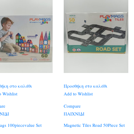
ήκη στο καλάθι
Προσθήκη στο καλάθι
 Wishlist
Add to Wishlist
are
Compare
ΝΙΔΙ
ΠΑΙΧΝΙΔΙ
ags 100piecevalue Set
Magnetic Tiles Road 50Piece Set