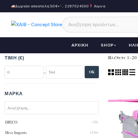
Δωρεάν αποστολή 50€+
2297024500
Αίγινα
ΑΡΧΙΚΉ
SHOP
ΗΛΙ
Βλέπετε 1–20
ΤΙΜΉ (€)
–
OK
ΜΆΡΚΑ
DJECO
(18)
Hive Imports
(216)