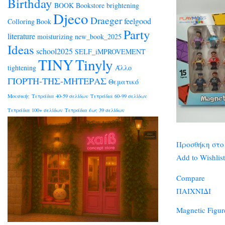
Birthday
BOOK
Bookstore
brightening
Djeco
Draeger
feelgood
Colloring Book
Party
literature
moisturizing
new_book_2025
Ideas
school2025
SELF_iMPROVEMENT
TINY
Tinyly
tightening
Άλλο
ΓΙΟΡΤΗ-ΤΗΣ-ΜΗΤΕΡΑΣ
Θεματικό
Μουσικής
Τετράδια 40-59 σελίδων
Τετράδια 60-99 σελίδων
Τετράδια 100+ σελίδων
Τετράδια έως 39 σελίδων
Προσθήκη στο
Add to Wishlist
Compare
ΠΑΙΧΝΙΔΙ
Magnetic Figur