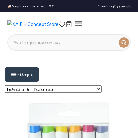
Δωρεάν αποστολή 50€+
Σύνδεση
Εγγραφή
Φίλτρα