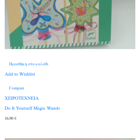
Προσθήκη στο καλάθι
Add to Wishlist
Compare
ΧΕΙΡΟΤΕΧΝΕΙΑ
Do It Yourself Magic Wands
16,90
€