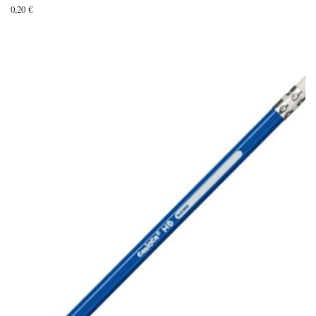
0,20
€