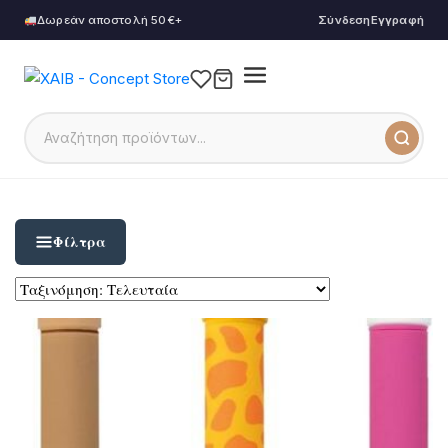
Δωρεάν αποστολή 50€+
Σύνδεση
Εγγραφή
Φίλτρα