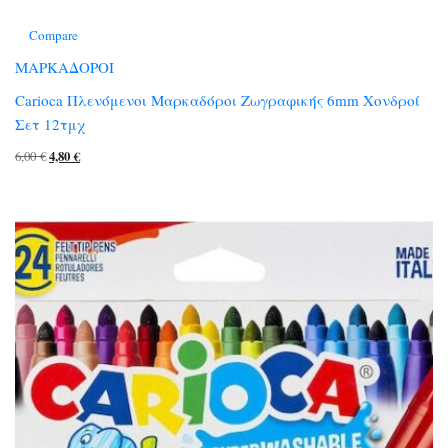
Compare
ΜΑΡΚΑΔΟΡΟΙ
Carioca Πλενόμενοι Μαρκαδόροι Ζωγραφικής 6mm Χονδροί
Σετ 12τμχ
Original
Η
6,00
€
4,80
€
price
τρέχουσα
was:
τιμή
6,00 €.
είναι:
4,80 €.