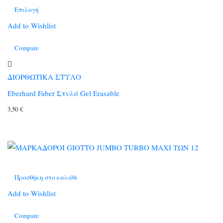
Επιλογή
Αυτό
Add to Wishlist
το
Compare
προϊόν
έχει
πολλαπλές
ΔΙΟΡΘΩΤΙΚΑ ΣΤΥΛΟ
παραλλαγές.
Eberhard Faber Στυλό Gel Erasable
Οι
3,50
€
επιλογές
μπορούν
να
επιλεγούν
στη
Προσθήκη στο καλάθι
σελίδα
του
Add to Wishlist
προϊόντος
Compare