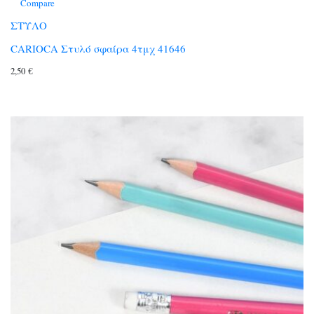
Compare
ΣΤΥΛΟ
CARIOCA Στυλό σφαίρα 4τμχ 41646
2,50
€