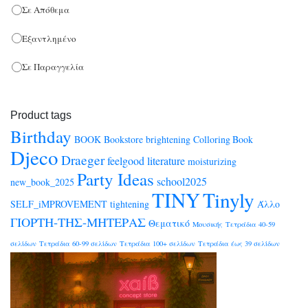
Σε Απόθεμα
Εξαντλημένο
Σε Παραγγελία
Product tags
Birthday
BOOK
Bookstore
brightening
Colloring Book
Djeco
Draeger
feelgood
literature
moisturizing
Party Ideas
school2025
new_book_2025
TINY
Tinyly
SELF_iMPROVEMENT
tightening
Άλλο
ΓΙΟΡΤΗ-ΤΗΣ-ΜΗΤΕΡΑΣ
Θεματικό
Μουσικής
Τετράδια 40-59
σελίδων
Τετράδια 60-99 σελίδων
Τετράδια 100+ σελίδων
Τετράδια έως 39 σελίδων