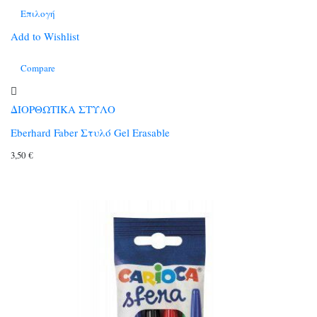
Επιλογή
Αυτό
Add to Wishlist
το
Compare
προϊόν
έχει
πολλαπλές
ΔΙΟΡΘΩΤΙΚΑ ΣΤΥΛΟ
παραλλαγές.
Eberhard Faber Στυλό Gel Erasable
Οι
3,50
€
επιλογές
μπορούν
να
επιλεγούν
στη
σελίδα
του
προϊόντος