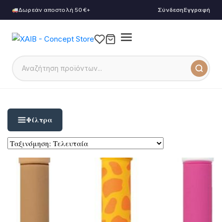
Δωρεάν αποστολή 50€+
Σύνδεση
Εγγραφή
Φίλτρα