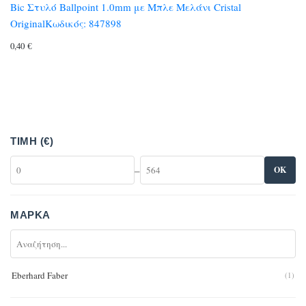
Bic Στυλό Ballpoint 1.0mm με Μπλε Mελάνι Cristal
OriginalΚωδικός: 847898
0,40
€
ΤΙΜΉ (€)
–
OK
ΜΆΡΚΑ
Eberhard Faber
(1)