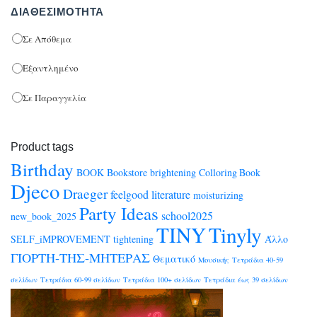
ΔΙΑΘΕΣΙΜΌΤΗΤΑ
Σε Απόθεμα
Εξαντλημένο
Σε Παραγγελία
Product tags
Birthday
BOOK
Bookstore
brightening
Colloring Book
Djeco
Draeger
feelgood
literature
moisturizing
Party Ideas
school2025
new_book_2025
TINY
Tinyly
SELF_iMPROVEMENT
tightening
Άλλο
ΓΙΟΡΤΗ-ΤΗΣ-ΜΗΤΕΡΑΣ
Θεματικό
Μουσικής
Τετράδια 40-59
σελίδων
Τετράδια 60-99 σελίδων
Τετράδια 100+ σελίδων
Τετράδια έως 39 σελίδων