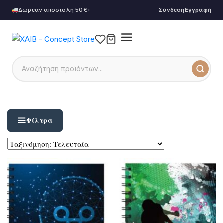
Δωρεάν αποστολή 50€+
Σύνδεση
Εγγραφή
Φίλτρα