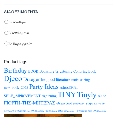
ΔΙΑΘΕΣΙΜΌΤΗΤΑ
Σε Απόθεμα
Εξαντλημένο
Σε Παραγγελία
Product tags
Birthday
BOOK
Bookstore
brightening
Colloring Book
Djeco
Draeger
feelgood
literature
moisturizing
Party Ideas
school2025
new_book_2025
TINY
Tinyly
SELF_iMPROVEMENT
tightening
Άλλο
ΓΙΟΡΤΗ-ΤΗΣ-ΜΗΤΕΡΑΣ
Θεματικό
Μουσικής
Τετράδια 40-59
σελίδων
Τετράδια 60-99 σελίδων
Τετράδια 100+ σελίδων
Τετράδια έως 39 σελίδων