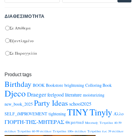
ΔΙΑΘΕΣΙΜΌΤΗΤΑ
Σε Απόθεμα
Εξαντλημένο
Σε Παραγγελία
Product tags
Birthday
BOOK
Bookstore
brightening
Colloring Book
Djeco
Draeger
feelgood
literature
moisturizing
Party Ideas
school2025
new_book_2025
TINY
Tinyly
SELF_iMPROVEMENT
tightening
Άλλο
ΓΙΟΡΤΗ-ΤΗΣ-ΜΗΤΕΡΑΣ
Θεματικό
Μουσικής
Τετράδια 40-59
σελίδων
Τετράδια 60-99 σελίδων
Τετράδια 100+ σελίδων
Τετράδια έως 39 σελίδων