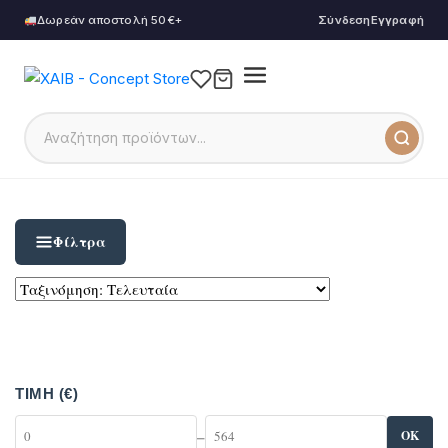
Δωρεάν αποστολή 50€+
Σύνδεση
Εγγραφή
Φίλτρα
ΤΙΜΉ (€)
–
OK