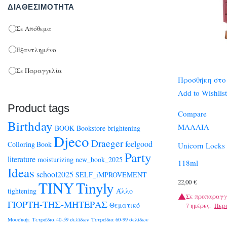
ΔΙΑΘΕΣΙΜΌΤΗΤΑ
Σε Απόθεμα
Εξαντλημένο
Σε Παραγγελία
Προσθήκη στο
Add to Wishlist
Product tags
Compare
Birthday
ΜΑΛΛΙΑ
BOOK
Bookstore
brightening
Djeco
Draeger
feelgood
Colloring Book
Unicorn Locks 
Party
literature
moisturizing
new_book_2025
118ml
Ideas
school2025
SELF_iMPROVEMENT
22,00
€
TINY
Tinyly
tightening
Άλλο
Σε προπαραγγ
ΓΙΟΡΤΗ-ΤΗΣ-ΜΗΤΕΡΑΣ
Θεματικό
7 ημέρες.
Περ
Μουσικής
Τετράδια 40-59 σελίδων
Τετράδια 60-99 σελίδων