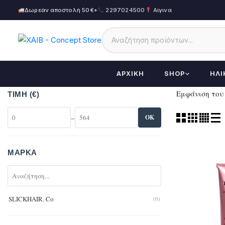
Δωρεάν αποστολή 50€+
2297024500
Αίγινα
ΑΡΧΙΚΉ
SHOP
ΗΛΙ
Εμφάνιση του
ΤΙΜΉ (€)
–
OK
ΜΆΡΚΑ
SLICKHAIR. Co
(0)