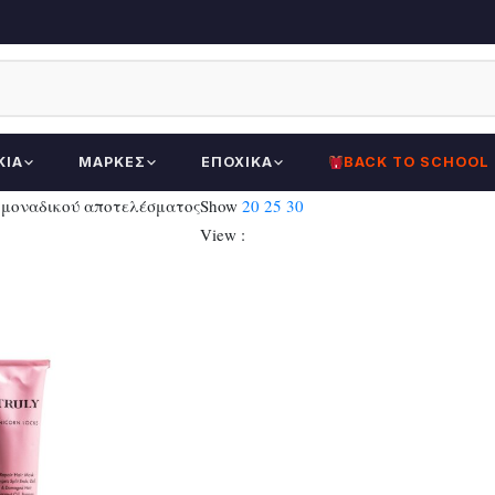
ΚΊΑ
ΜΆΡΚΕΣ
ΕΠΟΧΙΚΆ
BACK TO SCHOOL
 μοναδικού αποτελέσματος
Show
20
25
30
View :