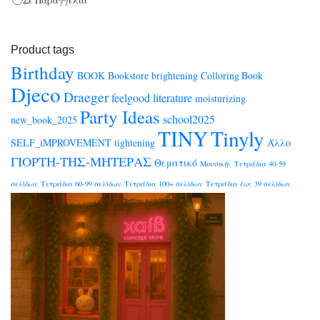
Product tags
Birthday
BOOK
Bookstore
brightening
Colloring Book
Djeco
Draeger
feelgood
literature
moisturizing
Party Ideas
school2025
new_book_2025
TINY
Tinyly
SELF_iMPROVEMENT
tightening
Άλλο
ΓΙΟΡΤΗ-ΤΗΣ-ΜΗΤΕΡΑΣ
Θεματικό
Μουσικής
Τετράδια 40-59
σελίδων
Τετράδια 60-99 σελίδων
Τετράδια 100+ σελίδων
Τετράδια έως 39 σελίδων