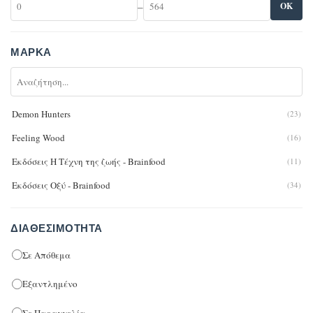
–
OK
ΜΆΡΚΑ
Demon Hunters
(23)
Feeling Wood
(16)
Εκδόσεις Η Τέχνη της ζωής - Brainfood
(11)
Εκδόσεις Οξύ - Brainfood
(34)
ΔΙΑΘΕΣΙΜΌΤΗΤΑ
Σε Απόθεμα
Εξαντλημένο
Σε Παραγγελία