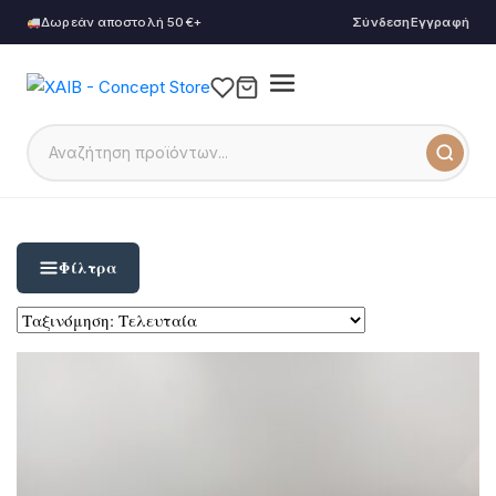
Δωρεάν αποστολή 50€+
Σύνδεση
Εγγραφή
Φίλτρα