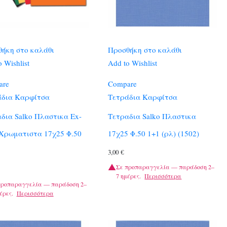
ήκη στο καλάθι
Προσθήκη στο καλάθι
 Wishlist
Add to Wishlist
are
Compare
άδια Καρφίτσα
Τετράδια Καρφίτσα
δια Salko Πλαστικα Ex-
Τετραδια Salko Πλαστικα
 Χρωματιστα 17χ25 Φ.50
17χ25 Φ.50 1+1 (ρλ) (1502)
3,00
€
Σε προπαραγγελία — παράδοση 2–
7 ημέρες.
Περισσότερα
προπαραγγελία — παράδοση 2–
έρες.
Περισσότερα