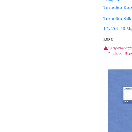
Τετράδια Καρ
Τετραδια Sal
17χ25 Φ.50 Μφ
3,00
€
Σε προπαραγγ
7 ημέρες.
Περ