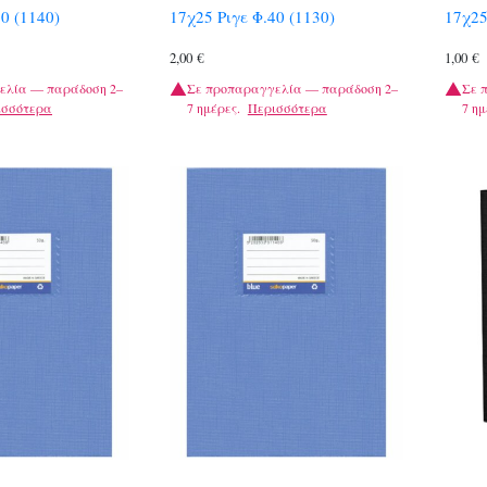
0 (1140)
17χ25 Ριγε Φ.40 (1130)
17χ25
2,00
€
1,00
€
ελία — παράδοση 2–
Σε προπαραγγελία — παράδοση 2–
Σε 
ισσότερα
7 ημέρες.
Περισσότερα
7 ημ