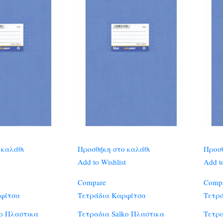
 καλάθι
Προσθήκη στο καλάθι
Προσθ
Add to Wishlist
Add to
Compare
Comp
φίτσα
Τετράδια Καρφίτσα
Τετρ
ko Πλαστικα
Τετραδια Salko Πλαστικα
Τετρα