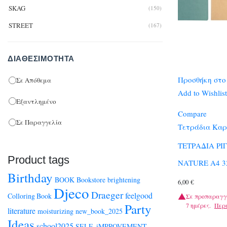
SKAG
(150)
STREET
(167)
ΔΙΑΘΕΣΙΜΌΤΗΤΑ
Προσθήκη στο
Σε Απόθεμα
Add to Wishlist
Εξαντλημένο
Compare
Σε Παραγγελία
Τετράδια Καρ
ΤΕΤΡΑΔΙΑ ΡΙ
Product tags
NATURE A4 3
Birthday
BOOK
Bookstore
brightening
6,00
€
Djeco
Draeger
feelgood
Colloring Book
Σε προπαραγγ
Party
7 ημέρες.
Περ
literature
moisturizing
new_book_2025
Ideas
school2025
SELF_iMPROVEMENT