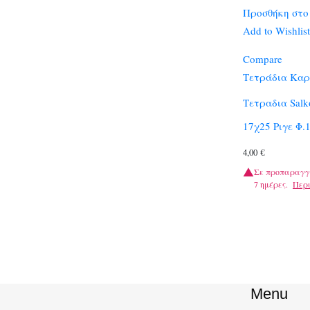
Προσθήκη στο
Add to Wishlist
Compare
Τετράδια Καρ
Τετραδια Sal
17χ25 Ριγε Φ.
4,00
€
Σε προπαραγγ
7 ημέρες.
Περ
Menu