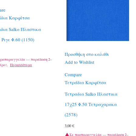
are
άδια Καρφίτσα
δια Salko Πλαστικα
 Ριγε Φ.60 (1150)
Προσθήκη στο καλάθι
προπαραγγελία — παράδοση 2–
Add to Wishlist
έρες.
Περισσότερα
Compare
Τετράδια Καρφίτσα
Τετραδια Salko Πλαστικα
17χ25 Φ.50 Τετραχαρακα
(2578)
3,00
€
Σε προπαραγγελία — παράδοση 2–