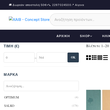
🚚 Δωρεάν αποστολή 50€+
📞 2297024500
📍 Αίγινα
ΑΡΧΙΚΉ
SHOP
ΗΛΙ
Βλέπετε 1–20
ΤΙΜΉ (€)
–
OK
ΜΆΡΚΑ
OPTIMUM
(4)
SALKO
(178)