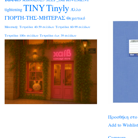
TINY
Tinyly
tightening
Άλλο
ΓΙΟΡΤΗ-ΤΗΣ-ΜΗΤΕΡΑΣ
Θεματικό
Μουσικής
Τετράδια 40-59 σελίδων
Τετράδια 60-99 σελίδων
Τετράδια 100+ σελίδων
Τετράδια έως 39 σελίδων
Προσθήκη στο
Add to Wishlist
Compare