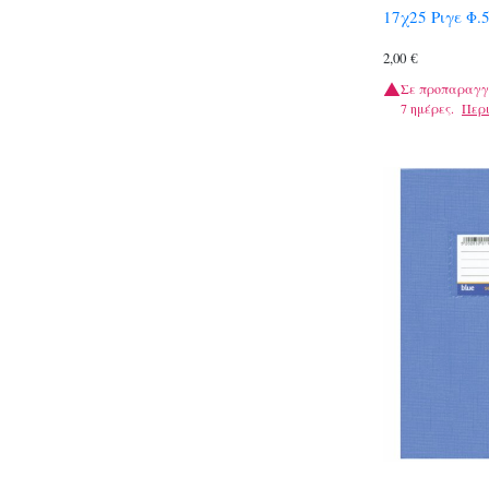
17χ25 Ριγε Φ.5
2,00
€
Σε προπαραγγ
7 ημέρες.
Περ