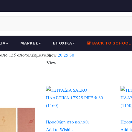
ΚΊΑ
ΜΆΡΚΕΣ
ΕΠΟΧΙΚΆ
🎒 BACK TO SCHOOL
Sorted
 από 135 αποτελέσματα
Show
20
25
30
by
View :
latest
Προσθήκη στο καλάθι
Προσθ
Add to Wishlist
Add to