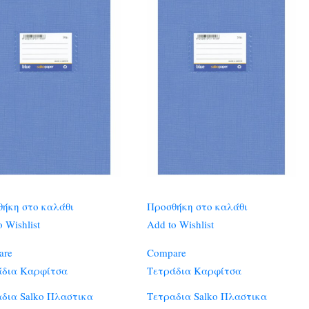
ήκη στο καλάθι
Προσθήκη στο καλάθι
 Wishlist
Add to Wishlist
are
Compare
άδια Καρφίτσα
Τετράδια Καρφίτσα
δια Salko Πλαστικα
Τετραδια Salko Πλαστικα