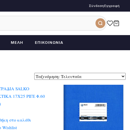
Σύνδεση
Εγγραφή
ΜΈΛΗ
ΕΠΙΚΟΙΝΩΝΊΑ
ήκη στο καλάθι
 Wishlist