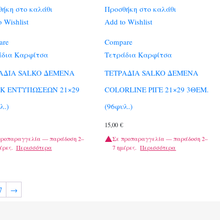
ήκη στο καλάθι
Προσθήκη στο καλάθι
 Wishlist
Add to Wishlist
are
Compare
άδια Καρφίτσα
Τετράδια Καρφίτσα
ΑΔΙΑ SALKO ΔΕΜΕΝΑ
ΤΕΤΡΑΔΙΑ SALKO ΔΕΜΕΝΑ
K ΕΝΤΥΠΩΣΕΩΝ 21×29
COLORLINE ΡΙΓΕ 21×29 3ΘΕΜ.
λ.)
(96φυλ.)
15,00
€
προπαραγγελία — παράδοση 2–
Σε προπαραγγελία — παράδοση 2–
έρες.
Περισσότερα
7 ημέρες.
Περισσότερα
7
→