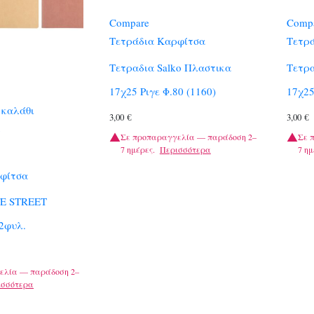
Compare
Comp
Τετράδια Καρφίτσα
Τετρ
Τετραδια Salko Πλαστικα
Τετρα
17χ25 Ριγε Φ.80 (1160)
17χ25
 καλάθι
3,00
€
3,00
€
Σε προπαραγγελία — παράδοση 2–
Σε 
7 ημέρες.
Περισσότερα
7 ημ
φίτσα
ΓΕ STREET
2φυλ.
ελία — παράδοση 2–
ισσότερα