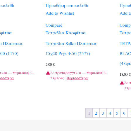
 καλάθι
Προσθήκη στο καλάθι
Προσθ
Add to Wishlist
Add to
Compare
Comp
φίτσα
Τετράδια Καρφίτσα
Τετρ
ko Πλαστικα
Τετραδια Salko Πλαστικα
ΤΕΤΡ
100 (1170)
15χ20 Ριγε Φ.50 (2577)
BLAC
(48φυ
2,00
€
ελία — παράδοση 2–
Σε προπαραγγελία — παράδοση 2–
18,00
€
ισσότερα
7 ημέρες.
Περισσότερα
Σε 
7 ημ
1
2
3
4
5
6