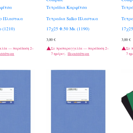
φίτσα
Τετράδια Καρφίτσα
Τετρ
ko Πλαστικα
Τετραδια Salko Πλαστικα
Τετρα
 (1210)
17χ25 Φ.50 Μκ (1190)
17χ25
3,00
€
3,00
€
ελία — παράδοση 2–
Σε προπαραγγελία — παράδοση 2–
Σε 
ισσότερα
7 ημέρες.
Περισσότερα
7 ημ