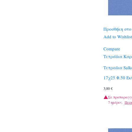
Προσθήκη στο
Add to Wishlist
Compare
Τετράδια Καρ
Τετραδια Sal
17χ25 Φ.50 Εκ
3,00
€
Σε προπαραγγ
7 ημέρες.
Περ