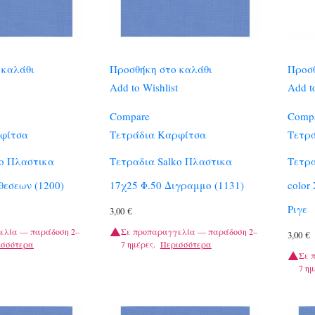
 καλάθι
Προσθήκη στο καλάθι
Προσθ
Add to Wishlist
Add to
Compare
Comp
φίτσα
Τετράδια Καρφίτσα
Τετρ
ko Πλαστικα
Τετραδια Salko Πλαστικα
Τετρα
θεσεων (1200)
17χ25 Φ.50 Διγραμμο (1131)
color
Ριγε
3,00
€
ελία — παράδοση 2–
Σε προπαραγγελία — παράδοση 2–
3,00
€
ισσότερα
7 ημέρες.
Περισσότερα
Σε 
7 ημ