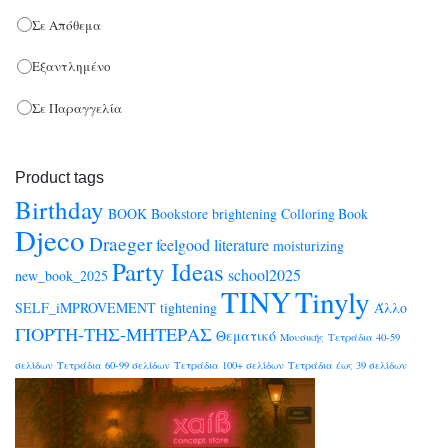
Σε Απόθεμα
Εξαντλημένο
Σε Παραγγελία
Product tags
Birthday
BOOK
Bookstore
brightening
Colloring Book
Djeco
Draeger
feelgood
literature
moisturizing
Party Ideas
school2025
new_book_2025
TINY
Tinyly
SELF_iMPROVEMENT
tightening
Άλλο
ΓΙΟΡΤΗ-ΤΗΣ-ΜΗΤΕΡΑΣ
Θεματικό
Μουσικής
Τετράδια 40-59
σελίδων
Τετράδια 60-99 σελίδων
Τετράδια 100+ σελίδων
Τετράδια έως 39 σελίδων