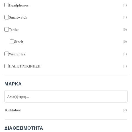
Headphones
(1)
Smartwatch
(1)
Tablet
(0)
8inch
(0)
Wearables
(1)
ΗΛΕΚΤΡΟΚΙΝΗΣΗ
(1)
ΜΆΡΚΑ
Kiddoboo
(2)
ΔΙΑΘΕΣΙΜΌΤΗΤΑ