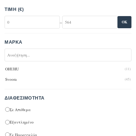
ΤΙΜΉ (€)
–
OK
ΜΆΡΚΑ
OHUHU
(11)
Svoora
(45)
ΔΙΑΘΕΣΙΜΌΤΗΤΑ
Σε Απόθεμα
Εξαντλημένο
Σε Παραγγελία