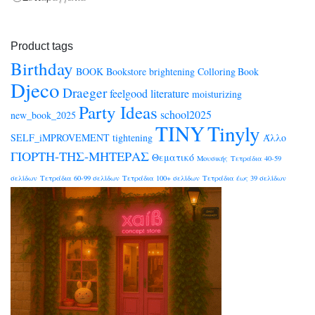
Product tags
Birthday
BOOK
Bookstore
brightening
Colloring Book
Djeco
Draeger
feelgood
literature
moisturizing
Party Ideas
school2025
new_book_2025
TINY
Tinyly
SELF_iMPROVEMENT
tightening
Άλλο
ΓΙΟΡΤΗ-ΤΗΣ-ΜΗΤΕΡΑΣ
Θεματικό
Μουσικής
Τετράδια 40-59
σελίδων
Τετράδια 60-99 σελίδων
Τετράδια 100+ σελίδων
Τετράδια έως 39 σελίδων