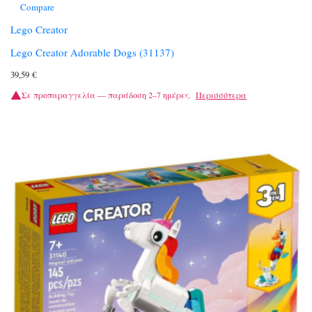
Compare
Lego Creator
Lego Creator Adorable Dogs (31137)
39,59
€
Σε προπαραγγελία — παράδοση 2–7 ημέρες.
Περισσότερα