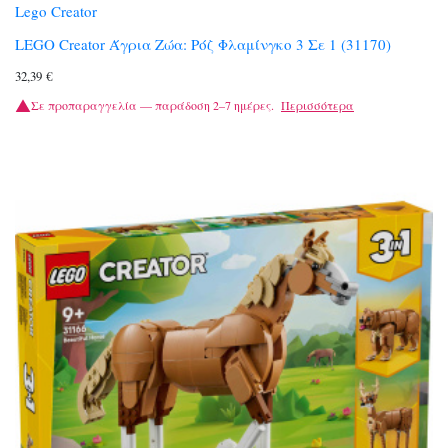
Lego Creator
LEGO Creator Άγρια Ζώα: Ρόζ Φλαμίνγκο 3 Σε 1 (31170)
32,39
€
Σε προπαραγγελία — παράδοση 2–7 ημέρες.
Περισσότερα