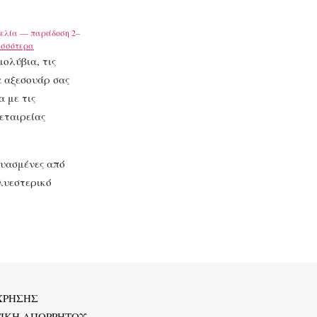
ελία — παράδοση 2–
ισσότερα
ολύβια, τις
α αξεσουάρ σας
 με τις
 εταιρείας
ευασμένες από
λυεστερικό
ΧΡΗΣΗΣ
ΤΙΚΗ ΑΠΟΡΡΗΤΟΥ