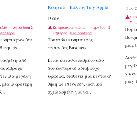
Κινητού – Βόλτας Tiny Apple
11,50
€
Σε 
15,00
€
7 ημ
ελία — παράδοση 2–
Σε προπαραγγελία — παράδοση 2–
Πορτο
ισσότερα
7 ημέρες.
Περισσότερα
Busqu
ς νηπιαγωγείου
Τσαντάκι κινητού της
μικρέ
Busquets.
εταιρείας Busquets.
Διαθέ
ευασμένη από
Είναι κατασκευασμένο από
μεγάλ
 αδιάβροχο
πολυεστερικό αδιάβροχο
χαρτο
τει μία μεγάλη
ύφασμα, διαθέτει μία κεντρική
μικρ
, μία μικρότερη
θήκη με επένδυση, ιδανικά
νό…
σχεδιασμένη για να…