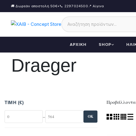
🚚 Δωρεάν αποστολή 50€+
📞 2297024500
📍 Αίγινα
ΑΡΧΙΚΉ
SHOP
ΗΛΙ
Draeger
Προβάλλονται
ΤΙΜΉ (€)
–
OK