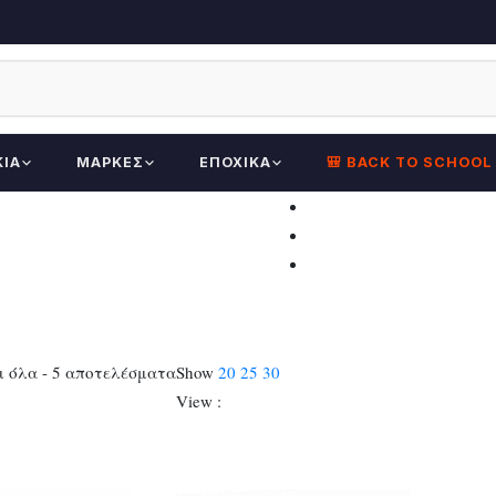
ΚΊΑ
ΜΆΡΚΕΣ
ΕΠΟΧΙΚΆ
🎒 BACK TO SCHOOL
Sorted
 όλα - 5 αποτελέσματα
Show
20
25
30
by
View :
latest