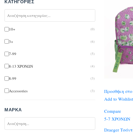
ΚΑΤΗΓΟΡΊΕΣ
10+
(0)
3+
(6)
7-99
(5)
8-13 ΧΡΟΝΩΝ
(4)
8-99
(3)
Accessories
Προσθήκη στο
(3)
Add to Wishlist
Umbrellas
(2)
ΜΆΡΚΑ
Compare
Arts & Crafts
(3)
5-7 ΧΡΟΝΩΝ
Bags
(1)
Draeger Τσάν