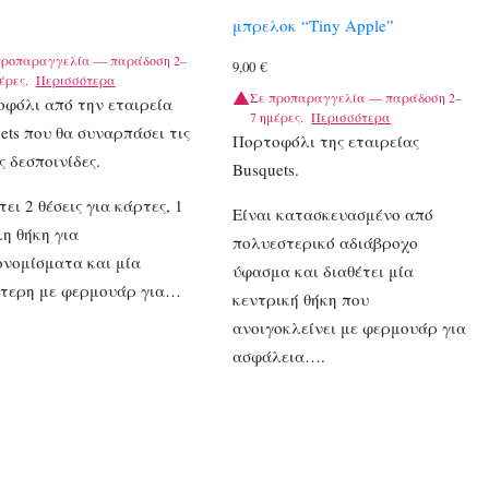
μπρελοκ “Tiny Apple”
προπαραγγελία — παράδοση 2–
9,00
€
έρες.
Περισσότερα
Σε προπαραγγελία — παράδοση 2–
φόλι από την εταιρεία
7 ημέρες.
Περισσότερα
ets που θα συναρπάσει τις
Πορτοφόλι της εταιρείας
ς δεσποινίδες.
Busquets.
τει 2 θέσεις για κάρτες, 1
Είναι κατασκευασμένο από
η θήκη για
πολυεστερικό αδιάβροχο
νομίσματα και μία
ύφασμα και διαθέτει μία
ότερη με φερμουάρ για…
κεντρική θήκη που
ανοιγοκλείνει με φερμουάρ για
ασφάλεια….